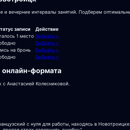
ые и вечерние интервалы занятий. Подберем оптимальн
татус записи
Действие
талось 1 место
Выбрать
→
ободно
Выбрать
→
пись на бронь
Выбрать
→
ободно
Выбрать
→
и онлайн-формата
х с Анастасией Колесниковой.
ранцузский с нуля для работы, находясь в Новотроицке
, пропал страх совершить ошибку.
"