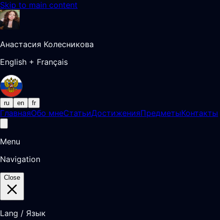
Skip to main content
Анастасия Колесникова
English + Français
ru
en
fr
Главная
Обо мне
Статьи
Достижения
Предметы
Контакты
Menu
Navigation
Close
Lang / Язык