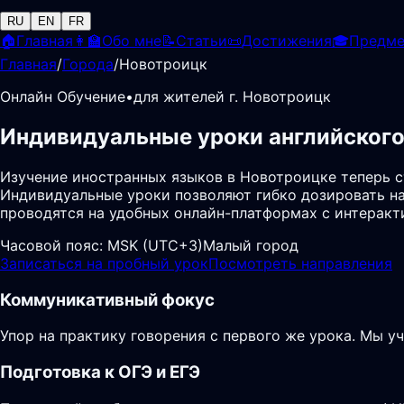
RU
EN
FR
🏠
Главная
👩‍🏫
Обо мне
📝
Статьи
📜
Достижения
🎓
Предм
Главная
/
Города
/
Новотроицк
Онлайн Обучение
•
для жителей г. Новотроицк
Индивидуальные уроки английского
Изучение иностранных языков в Новотроицке теперь 
Индивидуальные уроки позволяют гибко дозировать на
проводятся на удобных онлайн-платформах с интеракт
Часовой пояс:
MSK (UTC+3)
Малый город
Записаться на пробный урок
Посмотреть направления
Коммуникативный фокус
Упор на практику говорения с первого же урока. Мы у
Подготовка к ОГЭ и ЕГЭ