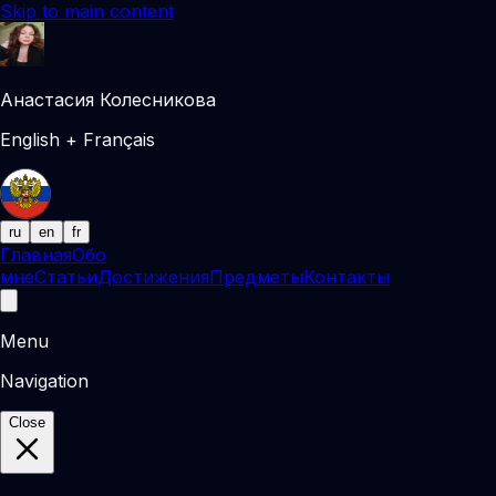
Skip to main content
Анастасия Колесникова
English + Français
ru
en
fr
Главная
Обо
мне
Статьи
Достижения
Предметы
Контакты
Menu
Navigation
Close