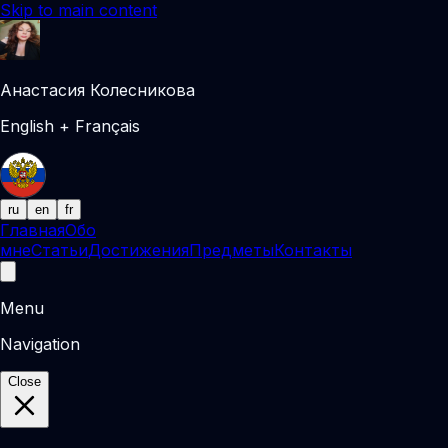
Skip to main content
Анастасия Колесникова
English + Français
ru
en
fr
Главная
Обо
мне
Статьи
Достижения
Предметы
Контакты
Menu
Navigation
Close