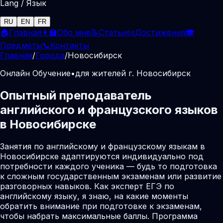
Lang / Язык
RU
EN
FR
🏠
Главная
👩‍🏫
Обо мне
📝
Статьи
📜
Достижения
🎓
Предметы
📞
Контакты
Главная
/
Города
/
Новосибирск
Онлайн Обучение
•
для жителей г. Новосибирск
Опытный преподаватель
английского и французского языков
в Новосибирске
Занятия по английскому и французскому языкам в
Новосибирске адаптируются индивидуально под
потребности каждого ученика — будь то подготовка
к сложным государственным экзаменам или развитие
разговорных навыков. Как эксперт ЕГЭ по
английскому языку, я знаю, на какие моменты
обратить внимание при подготовке к экзаменам,
чтобы набрать максимальные баллы. Программа