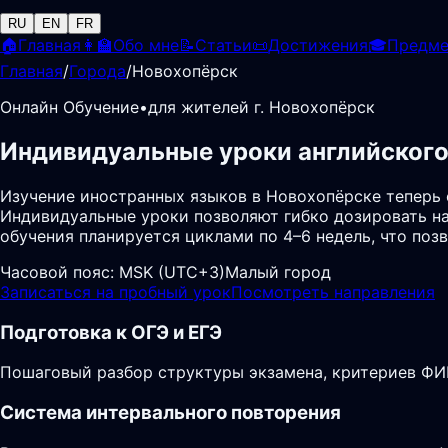
RU
EN
FR
🏠
Главная
👩‍🏫
Обо мне
📝
Статьи
📜
Достижения
🎓
Предм
Главная
/
Города
/
Новохопёрск
Онлайн Обучение
•
для жителей г. Новохопёрск
Индивидуальные уроки английского
Изучение иностранных языков в Новохопёрске теперь
Индивидуальные уроки позволяют гибко дозировать на
обучения планируется циклами по 4–6 недель, что по
Часовой пояс:
MSK (UTC+3)
Малый город
Записаться на пробный урок
Посмотреть направления
Подготовка к ОГЭ и ЕГЭ
Пошаговый разбор структуры экзамена, критериев ФИП
Система интервального повторения