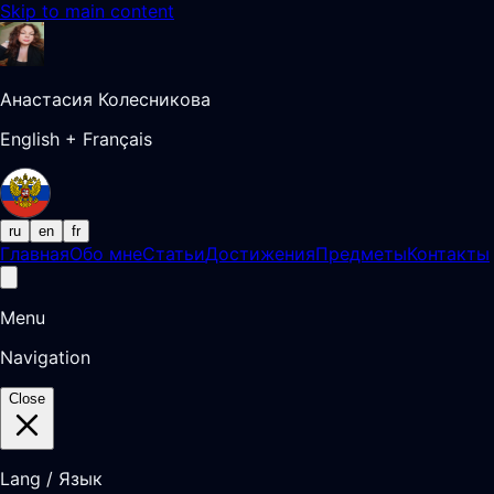
Skip to main content
Анастасия Колесникова
English + Français
ru
en
fr
Главная
Обо мне
Статьи
Достижения
Предметы
Контакты
Menu
Navigation
Close
Lang / Язык