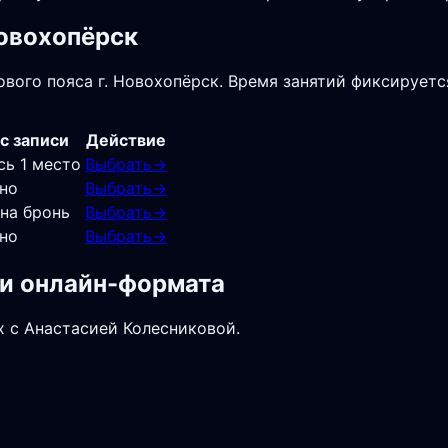
Новохопёрск
вого пояса г. Новохопёрск. Время занятий фиксируется
с записи
Действие
сь 1 место
Выбрать
→
но
Выбрать
→
 на бронь
Выбрать
→
но
Выбрать
→
 и онлайн-формата
х с Анастасией Колесниковой.