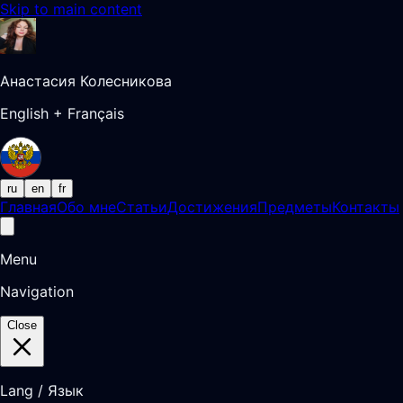
Skip to main content
Анастасия Колесникова
English + Français
ru
en
fr
Главная
Обо мне
Статьи
Достижения
Предметы
Контакты
Menu
Navigation
Close
Lang / Язык