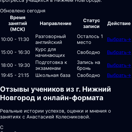
Обновлено сегодня
Время
Статус
занятий
Направление
Действие
записи
(МСК)
Разговорный
Осталось 1
10:00 - 11:30
Выбрать
→
английский
место
Курс для
15:00 - 16:30
Свободно
Выбрать
→
начинающих
Подготовка к
Запись на
18:00 - 19:30
Выбрать
→
экзаменам
бронь
19:45 - 21:15
Школьная база
Свободно
Выбрать
→
Отзывы учеников из г. Нижний
Новгород и онлайн-формата
Реальные истории успехов, оценки и мнения о
занятиях с Анастасией Колесниковой.
С