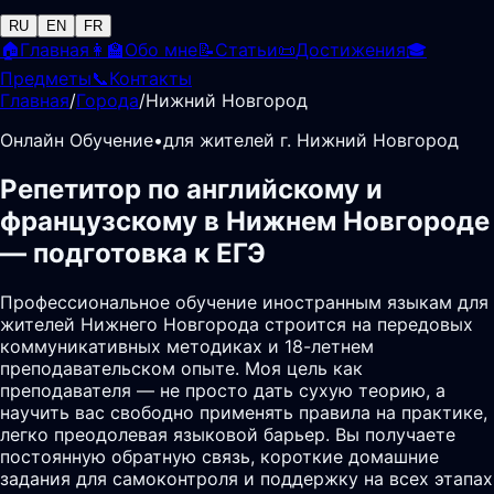
RU
EN
FR
🏠
Главная
👩‍🏫
Обо мне
📝
Статьи
📜
Достижения
🎓
Предметы
📞
Контакты
Главная
/
Города
/
Нижний Новгород
Онлайн Обучение
•
для жителей г. Нижний Новгород
Репетитор по английскому и
французскому в Нижнем Новгороде
— подготовка к ЕГЭ
Профессиональное обучение иностранным языкам для
жителей Нижнего Новгорода строится на передовых
коммуникативных методиках и 18-летнем
преподавательском опыте. Моя цель как
преподавателя — не просто дать сухую теорию, а
научить вас свободно применять правила на практике,
легко преодолевая языковой барьер. Вы получаете
постоянную обратную связь, короткие домашние
задания для самоконтроля и поддержку на всех этапах