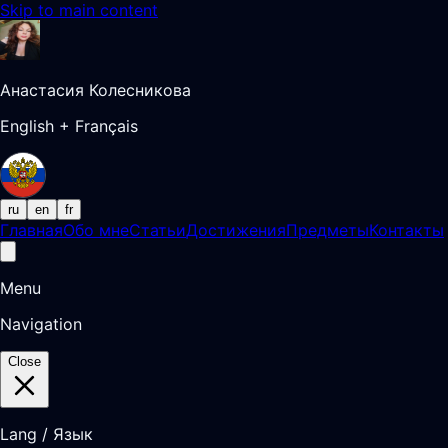
Skip to main content
Анастасия Колесникова
English + Français
ru
en
fr
Главная
Обо мне
Статьи
Достижения
Предметы
Контакты
Menu
Navigation
Close
Lang / Язык