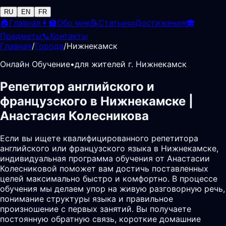
RU
EN
FR
🏠
Главная
👩‍🏫
Обо мне
📝
Статьи
📜
Достижения
🎓
Предметы
📞
Контакты
Главная
/
Города
/
Нижнекамск
Онлайн Обучение
•
для жителей г. Нижнекамск
Репетитор английского и
французского в Нижнекамске |
Анастасия Колесникова
Если вы ищете квалифицированного репетитора
английского или французского языка в Нижнекамске,
индивидуальная программа обучения от Анастасии
Колесниковой поможет вам достичь поставленных
целей максимально быстро и комфортно. В процессе
обучения мы делаем упор на живую разговорную речь,
понимание структуры языка и правильное
произношение с первых занятий. Вы получаете
постоянную обратную связь, короткие домашние