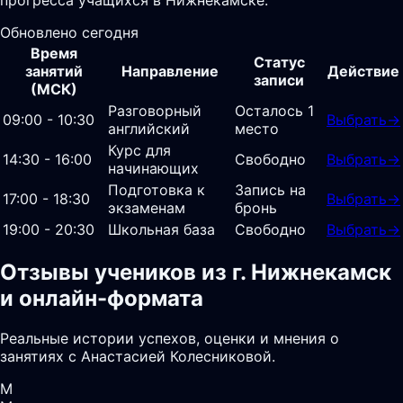
Обновлено сегодня
Время
Статус
занятий
Направление
Действие
записи
(МСК)
Разговорный
Осталось 1
09:00 - 10:30
Выбрать
→
английский
место
Курс для
14:30 - 16:00
Свободно
Выбрать
→
начинающих
Подготовка к
Запись на
17:00 - 18:30
Выбрать
→
экзаменам
бронь
19:00 - 20:30
Школьная база
Свободно
Выбрать
→
Отзывы учеников из г. Нижнекамск
и онлайн-формата
Реальные истории успехов, оценки и мнения о
занятиях с Анастасией Колесниковой.
М