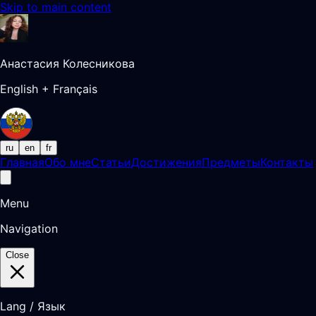
Skip to main content
Анастасия Колесникова
English + Français
ru
en
fr
Главная
Обо мне
Статьи
Достижения
Предметы
Контакты
Menu
Navigation
Close
Lang / Язык