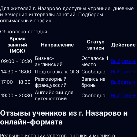
Для жителей г. Назарово доступны утренние, дневные
и вечерние интервалы занятий. Подберем
оптимальный график.
Обновлено сегодня
Время
Статус
занятий
Направление
Действие
записи
(МСК)
Бизнес-
Осталось 1
09:00 - 10:30
Выбрать
→
английский
место
14:30 - 16:00
Подготовка к ОГЭ
Свободно
Выбрать
→
Разговорный
Запись на
17:00 - 18:30
Выбрать
→
французский
бронь
Английский для
19:00 - 20:30
Свободно
Выбрать
→
путешествий
Отзывы учеников из г. Назарово и
онлайн-формата
Реальные истории успехов, оценки и мнения о