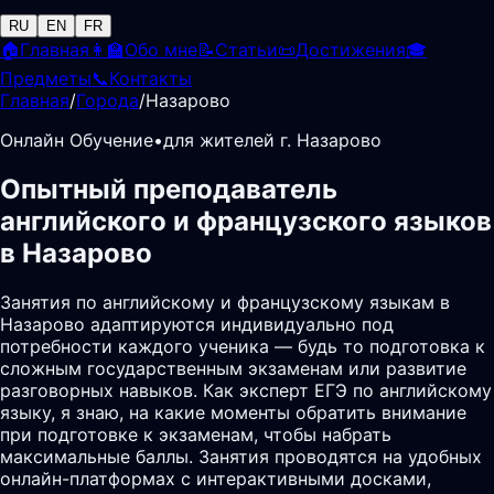
RU
EN
FR
🏠
Главная
👩‍🏫
Обо мне
📝
Статьи
📜
Достижения
🎓
Предметы
📞
Контакты
Главная
/
Города
/
Назарово
Онлайн Обучение
•
для жителей г. Назарово
Опытный преподаватель
английского и французского языков
в Назарово
Занятия по английскому и французскому языкам в
Назарово адаптируются индивидуально под
потребности каждого ученика — будь то подготовка к
сложным государственным экзаменам или развитие
разговорных навыков. Как эксперт ЕГЭ по английскому
языку, я знаю, на какие моменты обратить внимание
при подготовке к экзаменам, чтобы набрать
максимальные баллы. Занятия проводятся на удобных
онлайн-платформах с интерактивными досками,