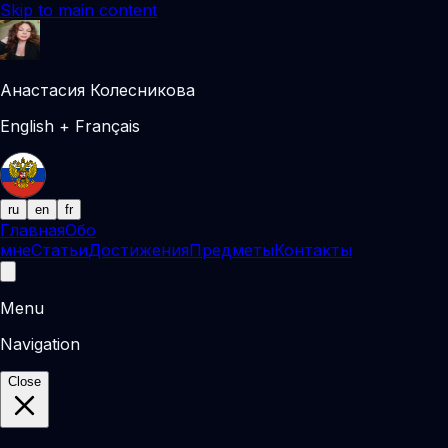
Skip to main content
Анастасия Колесникова
English + Français
ru
en
fr
Главная
Обо
мне
Статьи
Достижения
Предметы
Контакты
Menu
Navigation
Close