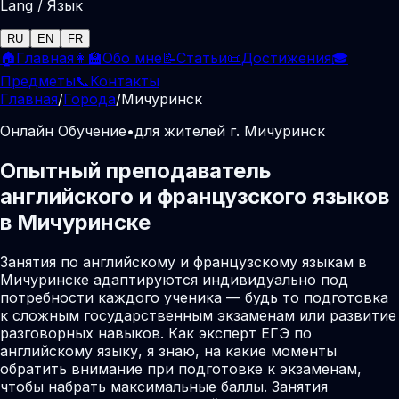
Lang / Язык
RU
EN
FR
🏠
Главная
👩‍🏫
Обо мне
📝
Статьи
📜
Достижения
🎓
Предметы
📞
Контакты
Главная
/
Города
/
Мичуринск
Онлайн Обучение
•
для жителей г. Мичуринск
Опытный преподаватель
английского и французского языков
в Мичуринске
Занятия по английскому и французскому языкам в
Мичуринске адаптируются индивидуально под
потребности каждого ученика — будь то подготовка
к сложным государственным экзаменам или развитие
разговорных навыков. Как эксперт ЕГЭ по
английскому языку, я знаю, на какие моменты
обратить внимание при подготовке к экзаменам,
чтобы набрать максимальные баллы. Занятия