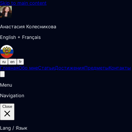
Skip to main content
Анастасия Колесникова
English + Français
ru
en
fr
Главная
Обо мне
Статьи
Достижения
Предметы
Контакты
Menu
Navigation
Close
Lang / Язык