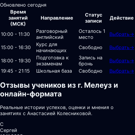
Обновлено сегодня
Время
Статус
занятий
Направление
Действие
записи
(МСК)
Разговорный
Осталось 1
10:00 - 11:30
Выбрать
→
английский
место
Курс для
15:00 - 16:30
Свободно
Выбрать
→
начинающих
Подготовка к
Запись на
18:00 - 19:30
Выбрать
→
экзаменам
бронь
19:45 - 21:15
Школьная база
Свободно
Выбрать
→
Отзывы учеников из г. Мелеуз и
онлайн-формата
Реальные истории успехов, оценки и мнения о
занятиях с Анастасией Колесниковой.
С
Сергей