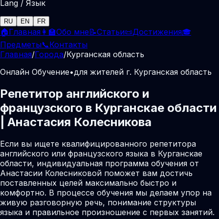
Lang / Язык
RU
EN
FR
🏠
Главная
👩‍🏫
Обо мне
📝
Статьи
📜
Достижения
🎓
Предметы
📞
Контакты
Главная
/
Города
/
Курганская область
Онлайн Обучение
•
для жителей г. Курганская область
Репетитор английского и
французского в Курганскае области
| Анастасия Колесникова
Если вы ищете квалифицированного репетитора
английского или французского языка в Курганскае
области, индивидуальная программа обучения от
Анастасии Колесниковой поможет вам достичь
поставленных целей максимально быстро и
комфортно. В процессе обучения мы делаем упор на
живую разговорную речь, понимание структуры
языка и правильное произношение с первых занятий.