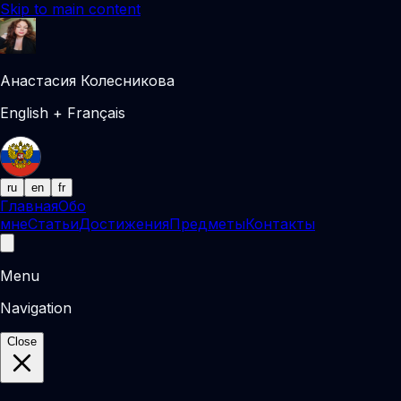
Skip to main content
Анастасия Колесникова
English + Français
ru
en
fr
Главная
Обо
мне
Статьи
Достижения
Предметы
Контакты
Menu
Navigation
Close