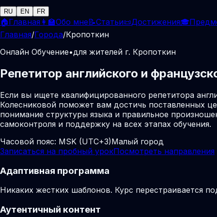
RU
EN
FR
🏠
Главная
👩‍🏫
Обо мне
📝
Статьи
📜
Достижения
🎓
Предм
Главная
/
Города
/
Кропоткин
Онлайн Обучение
•
для жителей г. Кропоткин
Репетитор английского и французск
Если вы ищете квалифицированного репетитора англи
Колесниковой поможет вам достичь поставленных це
понимание структуры языка и правильное произношен
самоконтроля и поддержку на всех этапах обучения.
Часовой пояс:
MSK (UTC+3)
Малый город
Записаться на пробный урок
Посмотреть направления
Адаптивная программа
Никаких жестких шаблонов. Курс перестраивается по
Аутентичный контент