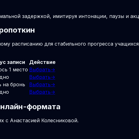
мальной задержкой, имитируя интонации, паузы и акц
Кропоткин
ному расписанию для стабильного прогресса учащихся
ус записи
Действие
ось 1 место
Выбрать
→
дно
Выбрать
→
ь на бронь
Выбрать
→
дно
Выбрать
→
 онлайн-формата
ях с Анастасией Колесниковой.