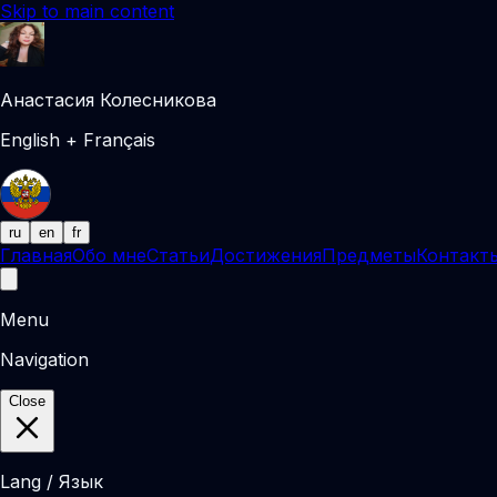
Skip to main content
Анастасия Колесникова
English + Français
ru
en
fr
Главная
Обо мне
Статьи
Достижения
Предметы
Контакт
Menu
Navigation
Close
Lang / Язык