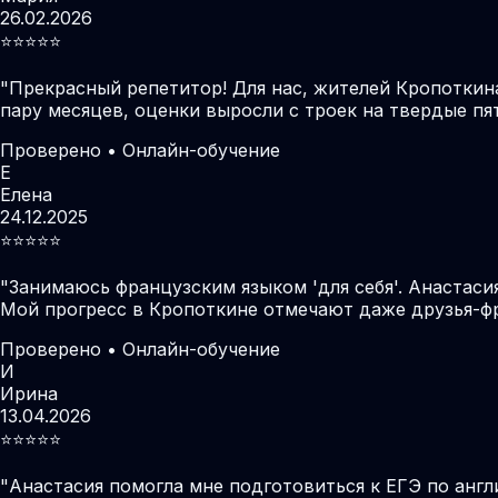
26.02.2026
⭐️⭐️⭐️⭐️⭐️
"
Прекрасный репетитор! Для нас, жителей Кропоткин
пару месяцев, оценки выросли с троек на твердые пя
Проверено • Онлайн-обучение
Е
Елена
24.12.2025
⭐️⭐️⭐️⭐️⭐️
"
Занимаюсь французским языком 'для себя'. Анастаси
Мой прогресс в Кропоткине отмечают даже друзья-ф
Проверено • Онлайн-обучение
И
Ирина
13.04.2026
⭐️⭐️⭐️⭐️⭐️
"
Анастасия помогла мне подготовиться к ЕГЭ по англ