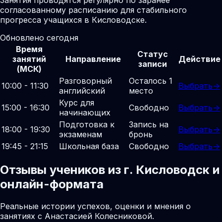
согласованному расписанию для стабильного
прогресса учащихся в Кисловодске.
Обновлено сегодня
Время
Статус
занятий
Направление
Действие
записи
(МСК)
Разговорный
Осталось 1
10:00 - 11:30
Выбрать
→
английский
место
Курс для
15:00 - 16:30
Свободно
Выбрать
→
начинающих
Подготовка к
Запись на
18:00 - 19:30
Выбрать
→
экзаменам
бронь
19:45 - 21:15
Школьная база
Свободно
Выбрать
→
Отзывы учеников из г. Кисловодск и
онлайн-формата
Реальные истории успехов, оценки и мнения о
занятиях с Анастасией Колесниковой.