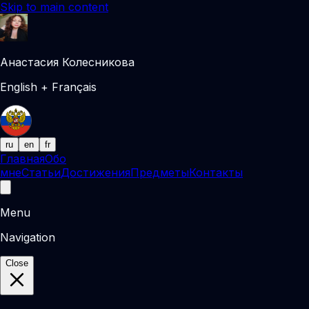
Skip to main content
Анастасия Колесникова
English + Français
ru
en
fr
Главная
Обо
мне
Статьи
Достижения
Предметы
Контакты
Menu
Navigation
Close