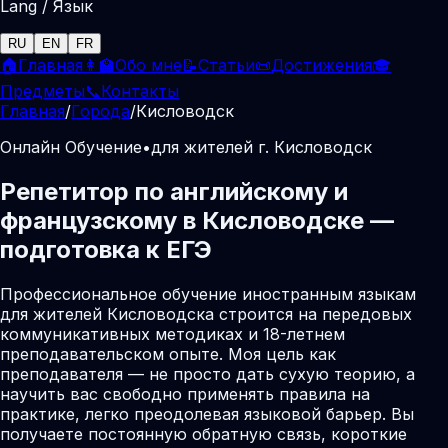
Lang / Язык
RU
EN
FR
🏠
Главная
👩‍🏫
Обо мне
📝
Статьи
📜
Достижения
🎓
Предметы
📞
Контакты
Главная
/
Города
/
Кисловодск
Онлайн Обучение
•
для жителей г. Кисловодск
Репетитор по английскому и
французскому в Кисловодске —
подготовка к ЕГЭ
Профессиональное обучение иностранным языкам
для жителей Кисловодска строится на передовых
коммуникативных методиках и 18-летнем
преподавательском опыте. Моя цель как
преподавателя — не просто дать сухую теорию, а
научить вас свободно применять правила на
практике, легко преодолевая языковой барьер. Вы
получаете постоянную обратную связь, короткие