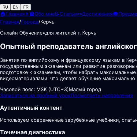
RU
EN
FR
🏠
Главная
👩‍🏫
Обо мне
📝
Статьи
📜
Достижения
🎓
Предм
Главная
/
Города
/
Керчь
Онлайн Обучение
•
для жителей г. Керчь
Опытный преподаватель английског
Занятия по английскому и французскому языкам в Кер
государственным экзаменам или развитие разговорных 
подготовке к экзаменам, чтобы набрать максимальные
видеоматериалами, что делает обучение максимально
Часовой пояс:
MSK (UTC+3)
Малый город
Записаться на пробный урок
Посмотреть направления
Аутентичный контент
Используем современные зарубежные учебники, статьи
Точечная диагностика