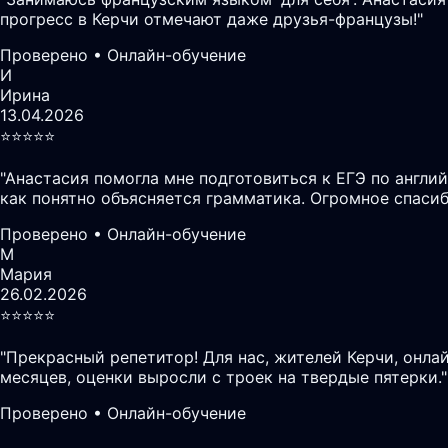
прогресс в Керчи отмечают даже друзья-французы!
"
Проверено • Онлайн-обучение
И
Ирина
13.04.2026
⭐️⭐️⭐️⭐️⭐️
"
Анастасия помогла мне подготовиться к ЕГЭ по англий
как понятно объясняется грамматика. Огромное спасиб
Проверено • Онлайн-обучение
М
Мария
26.02.2026
⭐️⭐️⭐️⭐️⭐️
"
Прекрасный репетитор! Для нас, жителей Керчи, онл
месяцев, оценки выросли с троек на твердые пятерки.
"
Проверено • Онлайн-обучение