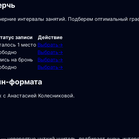
ерчь
ечерние интервалы занятий. Подберем оптимальный гра
татус записи
Действие
талось 1 место
Выбрать
→
ободно
Выбрать
→
пись на бронь
Выбрать
→
ободно
Выбрать
→
айн-формата
х с Анастасией Колесниковой.
 — невероятно чуткий учитель, подбирает очень интере