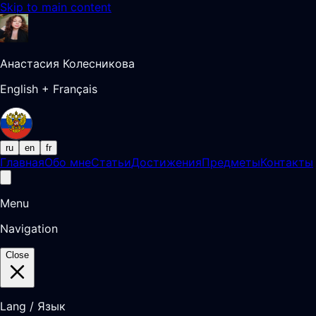
Skip to main content
Анастасия Колесникова
English + Français
ru
en
fr
Главная
Обо мне
Статьи
Достижения
Предметы
Контакты
Menu
Navigation
Close
Lang / Язык