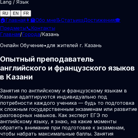
Lang / Язык
RU
EN
FR
🏠
Главная
👩‍🏫
Обо мне
📝
Статьи
📜
Достижения
🎓
Предметы
📞
Контакты
Главная
/
Города
/
Казань
Онлайн Обучение
•
для жителей г. Казань
Опытный преподаватель
английского и французского языков
в Казани
Занятия по английскому и французскому языкам в
Казани адаптируются индивидуально под
потребности каждого ученика — будь то подготовка
к сложным государственным экзаменам или развитие
разговорных навыков. Как эксперт ЕГЭ по
английскому языку, я знаю, на какие моменты
обратить внимание при подготовке к экзаменам,
чтобы набрать максимальные баллы. Занятия