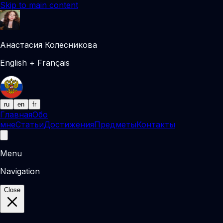
Skip to main content
Анастасия Колесникова
English + Français
ru
en
fr
Главная
Обо
мне
Статьи
Достижения
Предметы
Контакты
Menu
Navigation
Close