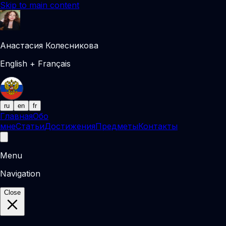
Skip to main content
Анастасия Колесникова
English + Français
ru
en
fr
Главная
Обо
мне
Статьи
Достижения
Предметы
Контакты
Menu
Navigation
Close