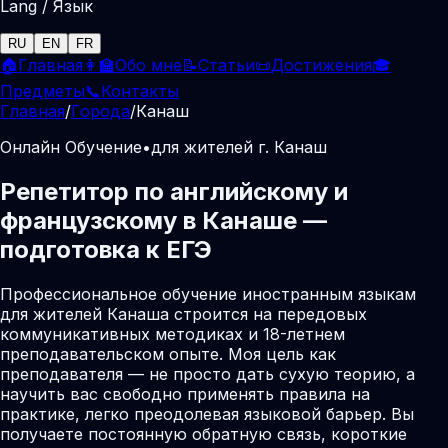
Lang / Язык
RU
EN
FR
🏠
Главная
👩‍🏫
Обо мне
📝
Статьи
📜
Достижения
🎓
Предметы
📞
Контакты
Главная
/
Города
/
Канаш
Онлайн Обучение
•
для жителей г. Канаш
Репетитор по английскому и
французскому в Канаше —
подготовка к ЕГЭ
Профессиональное обучение иностранным языкам
для жителей Канаша строится на передовых
коммуникативных методиках и 18-летнем
преподавательском опыте. Моя цель как
преподавателя — не просто дать сухую теорию, а
научить вас свободно применять правила на
практике, легко преодолевая языковой барьер. Вы
получаете постоянную обратную связь, короткие