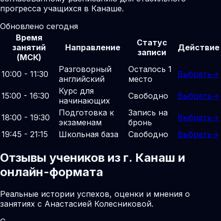
прогресса учащихся в Канаше.
Обновлено сегодня
Время
Статус
занятий
Направление
Действие
записи
(МСК)
Разговорный
Осталось 1
10:00 - 11:30
Выбрать
→
английский
место
Курс для
15:00 - 16:30
Свободно
Выбрать
→
начинающих
Подготовка к
Запись на
18:00 - 19:30
Выбрать
→
экзаменам
бронь
19:45 - 21:15
Школьная база
Свободно
Выбрать
→
Отзывы учеников из г. Канаш и
онлайн-формата
Реальные истории успехов, оценки и мнения о
занятиях с Анастасией Колесниковой.