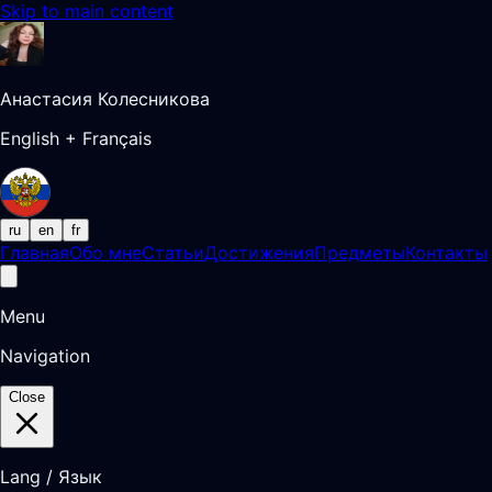
Skip to main content
Анастасия Колесникова
English + Français
ru
en
fr
Главная
Обо мне
Статьи
Достижения
Предметы
Контакты
Menu
Navigation
Close
Lang / Язык