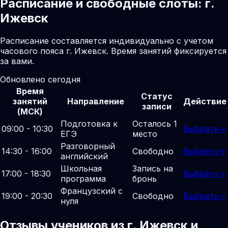
Расписание и свободные слоты: г.
Ижевск
Расписание составляется индивидуально с учетом
часового пояса г. Ижевск. Время занятий фиксируется
за вами.
Обновлено сегодня
Время
Статус
занятий
Направление
Действие
записи
(МСК)
Подготовка к
Осталось 1
09:00 - 10:30
Выбрать
→
ЕГЭ
место
Разговорный
14:30 - 16:00
Свободно
Выбрать
→
английский
Школьная
Запись на
17:00 - 18:30
Выбрать
→
программа
бронь
Французский с
19:00 - 20:30
Свободно
Выбрать
→
нуля
Отзывы учеников из г. Ижевск и