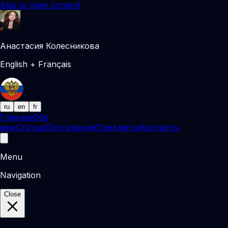
Skip to main content
Анастасия Колесникова
English + Français
ru
en
fr
Главная
Обо
мне
Статьи
Достижения
Предметы
Контакты
Menu
Navigation
Close