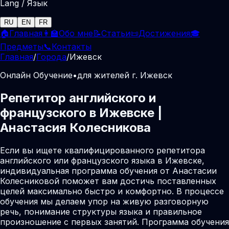
Lang / Язык
RU
EN
FR
🏠
Главная
👩‍🏫
Обо мне
📝
Статьи
📜
Достижения
🎓
Предметы
📞
Контакты
Главная
/
Города
/
Ижевск
Онлайн Обучение
•
для жителей г. Ижевск
Репетитор английского и
французского в Ижевске |
Анастасия Колесникова
Если вы ищете квалифицированного репетитора
английского или французского языка в Ижевске,
индивидуальная программа обучения от Анастасии
Колесниковой поможет вам достичь поставленных
целей максимально быстро и комфортно. В процессе
обучения мы делаем упор на живую разговорную
речь, понимание структуры языка и правильное
произношение с первых занятий. Программа обучения