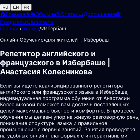
RU
EN
FR
🏠
Главная
👩‍🏫
Обо мне
📝
Статьи
📜
Достижения
🎓
Предметы
📞
Контакты
Главная
/
Города
/
Избербаш
Онлайн Обучение
•
для жителей г. Избербаш
Репетитор английского и
французского в Избербаше |
Анастасия Колесникова
Если вы ищете квалифицированного репетитора
английского или французского языка в Избербаше,
индивидуальная программа обучения от Анастасии
Колесниковой поможет вам достичь поставленных
целей максимально быстро и комфортно. В процессе
обучения мы делаем упор на живую разговорную речь,
понимание структуры языка и правильное
произношение с первых занятий. Занятия проводятся
на удобных онлайн-платформах с интерактивными