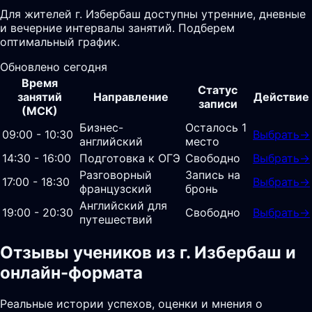
Для жителей г. Избербаш доступны утренние, дневные
и вечерние интервалы занятий. Подберем
оптимальный график.
Обновлено сегодня
Время
Статус
занятий
Направление
Действие
записи
(МСК)
Бизнес-
Осталось 1
09:00 - 10:30
Выбрать
→
английский
место
14:30 - 16:00
Подготовка к ОГЭ
Свободно
Выбрать
→
Разговорный
Запись на
17:00 - 18:30
Выбрать
→
французский
бронь
Английский для
19:00 - 20:30
Свободно
Выбрать
→
путешествий
Отзывы учеников из г. Избербаш и
онлайн-формата
Реальные истории успехов, оценки и мнения о