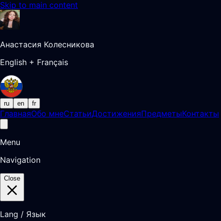
Skip to main content
Анастасия Колесникова
English + Français
ru
en
fr
Главная
Обо мне
Статьи
Достижения
Предметы
Контакты
Menu
Navigation
Close
Lang / Язык