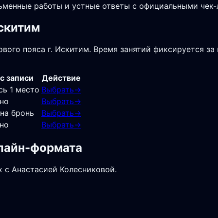
сьменные работы и устные ответы с официальными чек
Искитим
вого пояса г. Искитим. Время занятий фиксируется за 
с записи
Действие
сь 1 место
Выбрать
→
но
Выбрать
→
 на бронь
Выбрать
→
но
Выбрать
→
нлайн-формата
х с Анастасией Колесниковой.