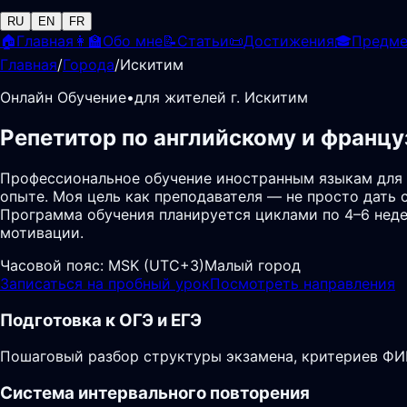
RU
EN
FR
🏠
Главная
👩‍🏫
Обо мне
📝
Статьи
📜
Достижения
🎓
Предм
Главная
/
Города
/
Искитим
Онлайн Обучение
•
для жителей г. Искитим
Репетитор по английскому и францу
Профессиональное обучение иностранным языкам для 
опыте. Моя цель как преподавателя — не просто дать 
Программа обучения планируется циклами по 4–6 неде
мотивации.
Часовой пояс:
MSK (UTC+3)
Малый город
Записаться на пробный урок
Посмотреть направления
Подготовка к ОГЭ и ЕГЭ
Пошаговый разбор структуры экзамена, критериев ФИП
Система интервального повторения