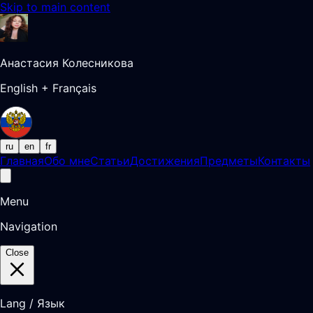
Skip to main content
Анастасия Колесникова
English + Français
ru
en
fr
Главная
Обо мне
Статьи
Достижения
Предметы
Контакты
Menu
Navigation
Close
Lang / Язык