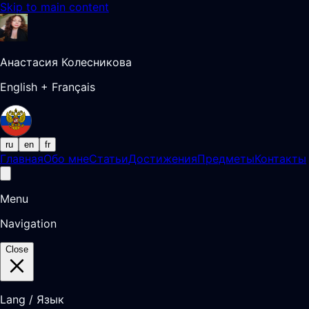
Skip to main content
Анастасия Колесникова
English + Français
ru
en
fr
Главная
Обо мне
Статьи
Достижения
Предметы
Контакты
Menu
Navigation
Close
Lang / Язык