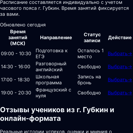
Расписание составляется индивидуально с учетом
часового пояса г. Губкин. Время занятий фиксируется
за вами.
Обновлено сегодня
Время
Статус
занятий
Направление
Действие
записи
(МСК)
Подготовка к
Осталось 1
09:00 - 10:30
Выбрать
→
ЕГЭ
место
Разговорный
14:30 - 16:00
Свободно
Выбрать
→
английский
Школьная
Запись на
17:00 - 18:30
Выбрать
→
программа
бронь
Французский с
19:00 - 20:30
Свободно
Выбрать
→
нуля
Отзывы учеников из г. Губкин и
онлайн-формата
Реальные истории успехов, оценки и мнения о