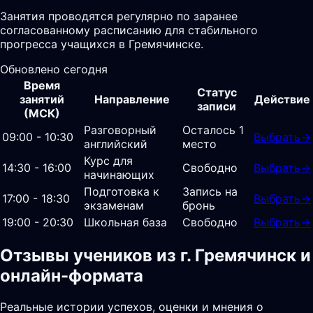
Занятия проводятся регулярно по заранее
согласованному расписанию для стабильного
прогресса учащихся в Гремячинске.
Обновлено сегодня
Время
Статус
занятий
Направление
Действие
записи
(МСК)
Разговорный
Осталось 1
09:00 - 10:30
Выбрать
→
английский
место
Курс для
14:30 - 16:00
Свободно
Выбрать
→
начинающих
Подготовка к
Запись на
17:00 - 18:30
Выбрать
→
экзаменам
бронь
19:00 - 20:30
Школьная база
Свободно
Выбрать
→
Отзывы учеников из г. Гремячинск и
онлайн-формата
Реальные истории успехов, оценки и мнения о