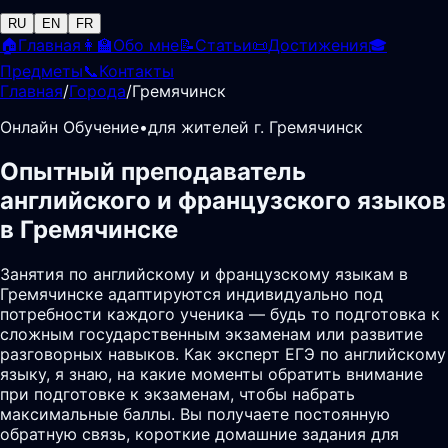
RU
EN
FR
🏠
Главная
👩‍🏫
Обо мне
📝
Статьи
📜
Достижения
🎓
Предметы
📞
Контакты
Главная
/
Города
/
Гремячинск
Онлайн Обучение
•
для жителей г. Гремячинск
Опытный преподаватель
английского и французского языков
в Гремячинске
Занятия по английскому и французскому языкам в
Гремячинске адаптируются индивидуально под
потребности каждого ученика — будь то подготовка к
сложным государственным экзаменам или развитие
разговорных навыков. Как эксперт ЕГЭ по английскому
языку, я знаю, на какие моменты обратить внимание
при подготовке к экзаменам, чтобы набрать
максимальные баллы. Вы получаете постоянную
обратную связь, короткие домашние задания для