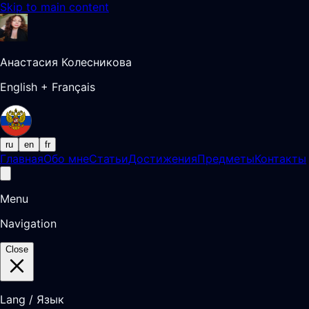
Skip to main content
Анастасия Колесникова
English + Français
ru
en
fr
Главная
Обо мне
Статьи
Достижения
Предметы
Контакты
Menu
Navigation
Close
Lang / Язык