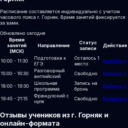
Расписание составляется индивидуально с учетом
часового пояса г. Горняк. Время занятий фиксируется
за вами.
Обновлено сегодня
Время
Статус
занятий
Направление
Действие
записи
(МСК)
Подготовка к
Осталось 1
10:00 - 11:30
Выбрать
→
ЕГЭ
место
Разговорный
15:00 - 16:30
Свободно
Выбрать
→
английский
Школьная
Запись на
18:00 - 19:30
Выбрать
→
программа
бронь
Французский с
19:45 - 21:15
Свободно
Выбрать
→
нуля
Отзывы учеников из г. Горняк и
онлайн-формата