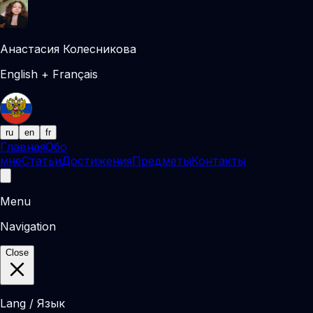
Анастасия Колесникова
English + Français
ru
en
fr
Главная
Обо
мне
Статьи
Достижения
Предметы
Контакты
Menu
Navigation
Close
Lang / Язык