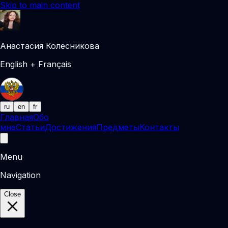
Skip to main content
Анастасия Колесникова
English + Français
ru
en
fr
Главная
Обо
мне
Статьи
Достижения
Предметы
Контакты
Menu
Navigation
Close