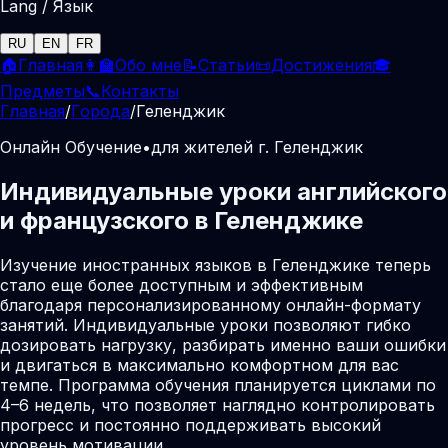
Lang / Язык
RU
EN
FR
🏠
Главная
👩‍🏫
Обо мне
📝
Статьи
📜
Достижения
🎓
Предметы
📞
Контакты
Главная
/
Города
/
Геленджик
Онлайн Обучение
•
для жителей г. Геленджик
Индивидуальные уроки английского
и французского в Геленджике
Изучение иностранных языков в Геленджике теперь
стало еще более доступным и эффективным
благодаря персонализированному онлайн-формату
занятий. Индивидуальные уроки позволяют гибко
дозировать нагрузку, разбирать именно ваши ошибки
и двигаться в максимально комфортном для вас
темпе. Программа обучения планируется циклами по
4–6 недель, что позволяет наглядно контролировать
прогресс и постоянно поддерживать высокий
уровень мотивации.