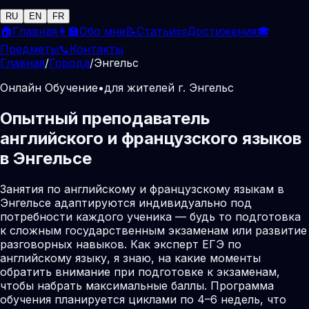
RU
EN
FR
🏠
Главная
👩‍🏫
Обо мне
📝
Статьи
📜
Достижения
🎓
Предметы
📞
Контакты
Главная
/
Города
/
Энгельс
Онлайн Обучение
•
для жителей г. Энгельс
Опытный преподаватель
английского и французского языков
в Энгельсе
Занятия по английскому и французскому языкам в
Энгельсе адаптируются индивидуально под
потребности каждого ученика — будь то подготовка
к сложным государственным экзаменам или развитие
разговорных навыков. Как эксперт ЕГЭ по
английскому языку, я знаю, на какие моменты
обратить внимание при подготовке к экзаменам,
чтобы набрать максимальные баллы. Программа
обучения планируется циклами по 4–6 недель, что