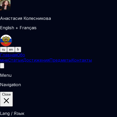
Анастасия Колесникова
English + Français
ru
en
fr
Главная
Обо
мне
Статьи
Достижения
Предметы
Контакты
Menu
Navigation
Close
Lang / Язык