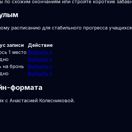
лы по схожим окончаниям или стройте короткие заба
Чулым
ному расписанию для стабильного прогресса учащихся
ус записи
Действие
ось 1 место
Выбрать
→
дно
Выбрать
→
ь на бронь
Выбрать
→
дно
Выбрать
→
айн-формата
ях с Анастасией Колесниковой.