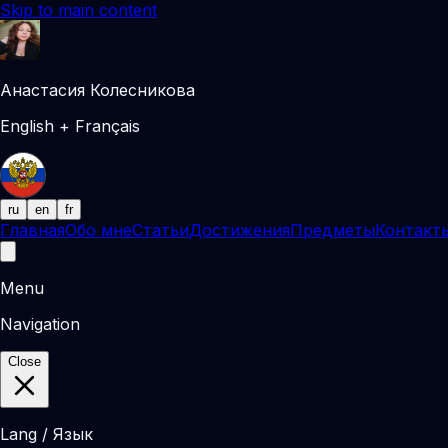
Skip to main content
Анастасия Колесникова
English + Français
ru
en
fr
Главная
Обо мне
Статьи
Достижения
Предметы
Контакт
Menu
Navigation
Close
Lang / Язык