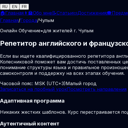
RU
EN
FR
🏠
Главная
👩‍🏫
Обо мне
📝
Статьи
📜
Достижения
🎓
Предм
Главная
/
Города
/
Чулым
Онлайн Обучение
•
для жителей г. Чулым
Репетитор английского и французск
Если вы ищете квалифицированного репетитора англи
Колесниковой поможет вам достичь поставленных це
понимание структуры языка и правильное произношен
самоконтроля и поддержку на всех этапах обучения.
Часовой пояс:
MSK (UTC+3)
Малый город
Записаться на пробный урок
Посмотреть направления
Адаптивная программа
Никаких жестких шаблонов. Курс перестраивается по
Аутентичный контент