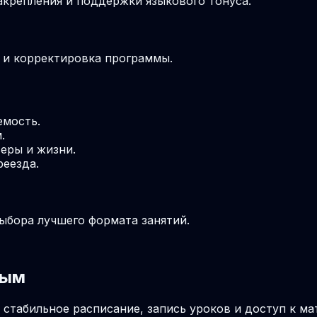
крепления и поддержки языкового тонуса.
м и корректировка программы.
емость.
.
еры и жизни.
реезда.
выбора лучшего формата занятий.
лым
 стабильное расписание, запись уроков и доступ к м