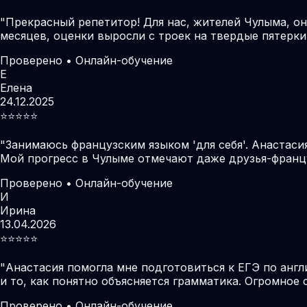
"
Прекрасный репетитор! Для нас, жителей Чулыма, о
месяцев, оценки выросли с троек на твердые пятерки
Проверено • Онлайн-обучение
Е
Елена
24.12.2025
⭐️⭐️⭐️⭐️⭐️
"
Занимаюсь французским языком 'для себя'. Анастаси
Мой прогресс в Чулыме отмечают даже друзья-франц
Проверено • Онлайн-обучение
И
Ирина
13.04.2026
⭐️⭐️⭐️⭐️⭐️
"
Анастасия помогла мне подготовиться к ЕГЭ по англ
и то, как понятно объясняется грамматика. Огромное 
Проверено • Онлайн-обучение