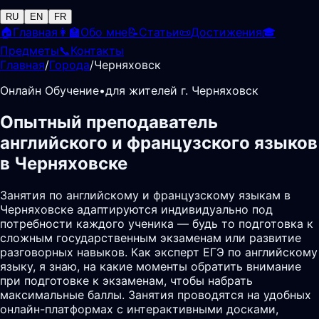
RU
EN
FR
🏠
Главная
👩‍🏫
Обо мне
📝
Статьи
📜
Достижения
🎓
Предметы
📞
Контакты
Главная
/
Города
/
Черняховск
Онлайн Обучение
•
для жителей г. Черняховск
Опытный преподаватель
английского и французского языков
в Черняховске
Занятия по английскому и французскому языкам в
Черняховске адаптируются индивидуально под
потребности каждого ученика — будь то подготовка к
сложным государственным экзаменам или развитие
разговорных навыков. Как эксперт ЕГЭ по английскому
языку, я знаю, на какие моменты обратить внимание
при подготовке к экзаменам, чтобы набрать
максимальные баллы. Занятия проводятся на удобных
онлайн-платформах с интерактивными досками,