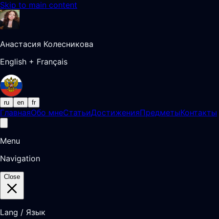
Skip to main content
Анастасия Колесникова
English + Français
ru
en
fr
Главная
Обо мне
Статьи
Достижения
Предметы
Контакты
Menu
Navigation
Close
Lang / Язык