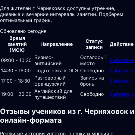
Для жителей г. Черняховск доступны утренние,
дневные и вечерние интервалы занятий. Подберем
оптимальный график.
Обновлено сегодня
Время
Статус
занятий
Направление
Действие
записи
(МСК)
Бизнес-
Осталось 1
09:00 - 10:30
Выбрать
→
английский
место
14:30 - 16:00
Подготовка к ОГЭ
Свободно
Выбрать
→
Разговорный
Запись на
17:00 - 18:30
Выбрать
→
французский
бронь
Английский для
19:00 - 20:30
Свободно
Выбрать
→
путешествий
Отзывы учеников из г. Черняховск и
онлайн-формата
Реальные истории успехов, оценки и мнения о