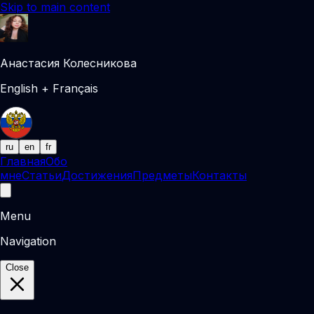
Skip to main content
Анастасия Колесникова
English + Français
ru
en
fr
Главная
Обо
мне
Статьи
Достижения
Предметы
Контакты
Menu
Navigation
Close