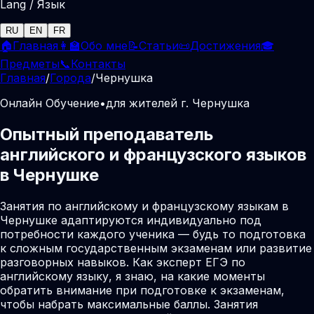
Lang / Язык
RU
EN
FR
🏠
Главная
👩‍🏫
Обо мне
📝
Статьи
📜
Достижения
🎓
Предметы
📞
Контакты
Главная
/
Города
/
Чернушка
Онлайн Обучение
•
для жителей г. Чернушка
Опытный преподаватель
английского и французского языков
в Чернушке
Занятия по английскому и французскому языкам в
Чернушке адаптируются индивидуально под
потребности каждого ученика — будь то подготовка
к сложным государственным экзаменам или развитие
разговорных навыков. Как эксперт ЕГЭ по
английскому языку, я знаю, на какие моменты
обратить внимание при подготовке к экзаменам,
чтобы набрать максимальные баллы. Занятия