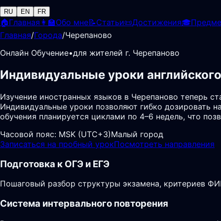
RU
EN
FR
🏠
Главная
👩‍🏫
Обо мне
📝
Статьи
📜
Достижения
🎓
Предм
Главная
/
Города
/
Черепаново
Онлайн Обучение
•
для жителей г. Черепаново
Индивидуальные уроки английского
Изучение иностранных языков в Черепаново теперь с
Индивидуальные уроки позволяют гибко дозировать на
обучения планируется циклами по 4–6 недель, что по
Часовой пояс:
MSK (UTC+3)
Малый город
Записаться на пробный урок
Посмотреть направления
Подготовка к ОГЭ и ЕГЭ
Пошаговый разбор структуры экзамена, критериев ФИП
Система интервального повторения