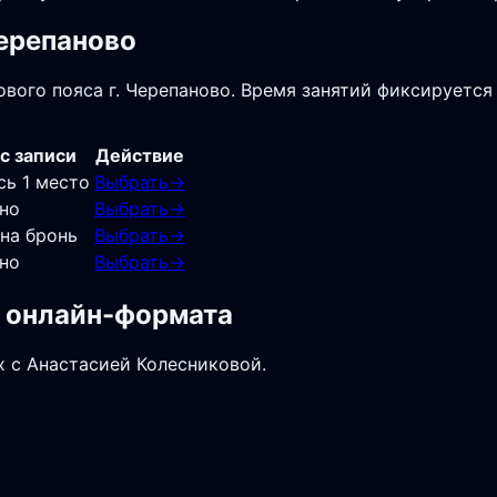
Черепаново
вого пояса г. Черепаново. Время занятий фиксируется 
с записи
Действие
сь 1 место
Выбрать
→
но
Выбрать
→
 на бронь
Выбрать
→
но
Выбрать
→
и онлайн-формата
х с Анастасией Колесниковой.