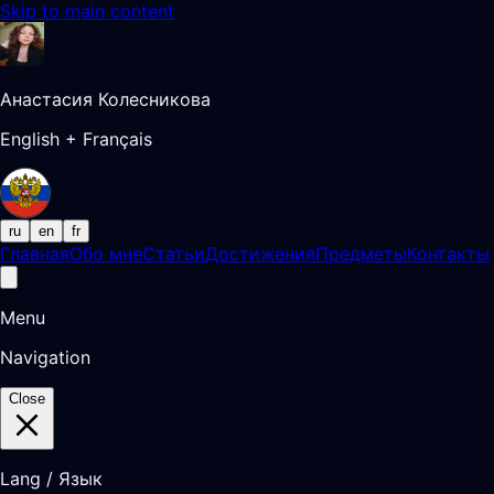
Skip to main content
Анастасия Колесникова
English + Français
ru
en
fr
Главная
Обо мне
Статьи
Достижения
Предметы
Контакты
Menu
Navigation
Close
Lang / Язык