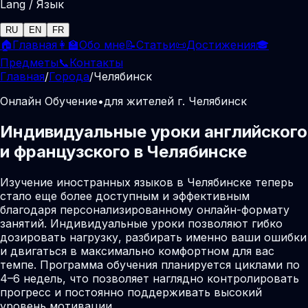
Lang / Язык
RU
EN
FR
🏠
Главная
👩‍🏫
Обо мне
📝
Статьи
📜
Достижения
🎓
Предметы
📞
Контакты
Главная
/
Города
/
Челябинск
Онлайн Обучение
•
для жителей г. Челябинск
Индивидуальные уроки английского
и французского в Челябинске
Изучение иностранных языков в Челябинске теперь
стало еще более доступным и эффективным
благодаря персонализированному онлайн-формату
занятий. Индивидуальные уроки позволяют гибко
дозировать нагрузку, разбирать именно ваши ошибки
и двигаться в максимально комфортном для вас
темпе. Программа обучения планируется циклами по
4–6 недель, что позволяет наглядно контролировать
прогресс и постоянно поддерживать высокий
уровень мотивации.