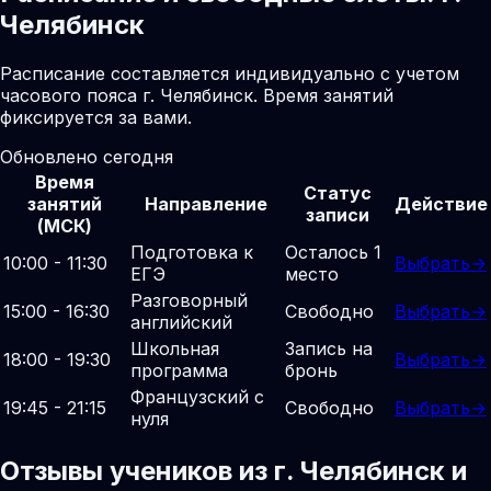
Челябинск
Расписание составляется индивидуально с учетом
часового пояса г. Челябинск. Время занятий
фиксируется за вами.
Обновлено сегодня
Время
Статус
занятий
Направление
Действие
записи
(МСК)
Подготовка к
Осталось 1
10:00 - 11:30
Выбрать
→
ЕГЭ
место
Разговорный
15:00 - 16:30
Свободно
Выбрать
→
английский
Школьная
Запись на
18:00 - 19:30
Выбрать
→
программа
бронь
Французский с
19:45 - 21:15
Свободно
Выбрать
→
нуля
Отзывы учеников из г. Челябинск и