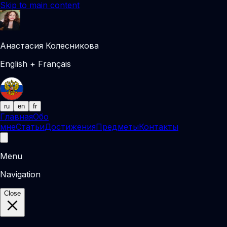
Skip to main content
Анастасия Колесникова
English + Français
ru
en
fr
Главная
Обо
мне
Статьи
Достижения
Предметы
Контакты
Menu
Navigation
Close