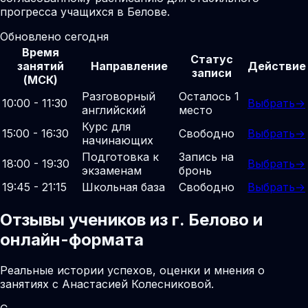
прогресса учащихся в Белове.
Обновлено сегодня
Время
Статус
занятий
Направление
Действие
записи
(МСК)
Разговорный
Осталось 1
10:00 - 11:30
Выбрать
→
английский
место
Курс для
15:00 - 16:30
Свободно
Выбрать
→
начинающих
Подготовка к
Запись на
18:00 - 19:30
Выбрать
→
экзаменам
бронь
19:45 - 21:15
Школьная база
Свободно
Выбрать
→
Отзывы учеников из г. Белово и
онлайн-формата
Реальные истории успехов, оценки и мнения о
занятиях с Анастасией Колесниковой.