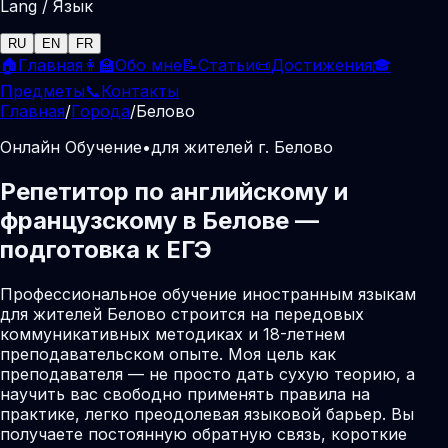
Lang / Язык
RU
EN
FR
🏠
Главная
👩‍🏫
Обо мне
📝
Статьи
📜
Достижения
🎓
Предметы
📞
Контакты
Главная
/
Города
/
Белово
Онлайн Обучение
•
для жителей г. Белово
Репетитор по английскому и
французскому в Белове —
подготовка к ЕГЭ
Профессиональное обучение иностранным языкам
для жителей Белово строится на передовых
коммуникативных методиках и 18-летнем
преподавательском опыте. Моя цель как
преподавателя — не просто дать сухую теорию, а
научить вас свободно применять правила на
практике, легко преодолевая языковой барьер. Вы
получаете постоянную обратную связь, короткие