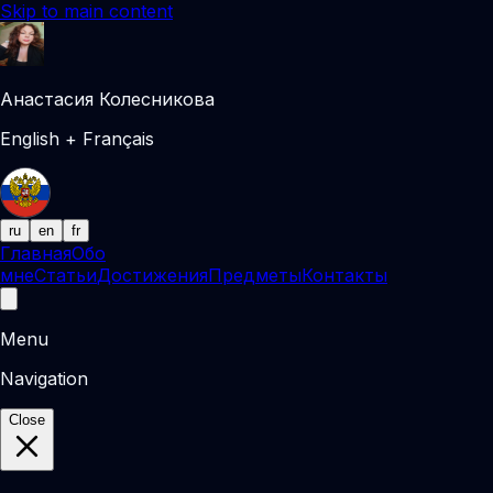
Skip to main content
Анастасия Колесникова
English + Français
ru
en
fr
Главная
Обо
мне
Статьи
Достижения
Предметы
Контакты
Menu
Navigation
Close