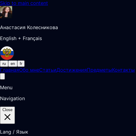
Skip to main content
Анастасия Колесникова
English + Français
ru
en
fr
Главная
Обо мне
Статьи
Достижения
Предметы
Контакты
Menu
Navigation
Close
Lang / Язык