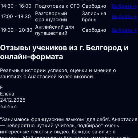
14:30 - 16:00
Подготовка к ОГЭ
Свободно
Выбрать
→
Разговорный
Запись на
17:00 - 18:30
Выбрать
→
французский
бронь
Английский для
19:00 - 20:30
Свободно
Выбрать
→
путешествий
Отзывы учеников из г. Белгород и
онлайн-формата
Реальные истории успехов, оценки и мнения о
занятиях с Анастасией Колесниковой.
Е
Елена
24.12.2025
⭐️⭐️⭐️⭐️⭐️
"
Занимаюсь французским языком 'для себя'. Анастасия
— невероятно чуткий учитель, подбирает очень
интересные тексты и видео. Каждое занятие в
радость. Мой прогресс в Белгороде отмечают даже