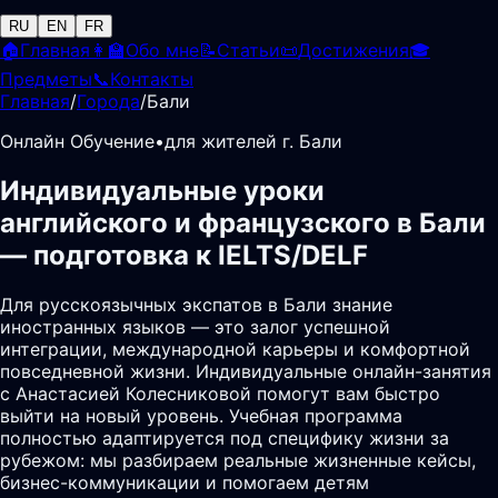
RU
EN
FR
🏠
Главная
👩‍🏫
Обо мне
📝
Статьи
📜
Достижения
🎓
Предметы
📞
Контакты
Главная
/
Города
/
Бали
Онлайн Обучение
•
для жителей г. Бали
Индивидуальные уроки
английского и французского в Бали
— подготовка к IELTS/DELF
Для русскоязычных экспатов в Бали знание
иностранных языков — это залог успешной
интеграции, международной карьеры и комфортной
повседневной жизни. Индивидуальные онлайн-занятия
с Анастасией Колесниковой помогут вам быстро
выйти на новый уровень. Учебная программа
полностью адаптируется под специфику жизни за
рубежом: мы разбираем реальные жизненные кейсы,
бизнес-коммуникации и помогаем детям