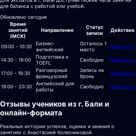
для баланса с работой или учебой.
Обновлено сегодня
Время
Статус
занятий
Направление
Действие
записи
(МСК)
Бизнес-
Осталось 1
09:00 - 10:30
Выбрать
→
английский
место
Подготовка к
14:30 - 16:00
Свободно
Выбрать
→
TOEFL
Разговорный
Запись на
17:00 - 18:30
Выбрать
→
французский
бронь
Английский для
19:00 - 20:30
Свободно
Выбрать
→
работы
Отзывы учеников из г. Бали и
онлайн-формата
Реальные истории успехов, оценки и мнения о
занятиях с Анастасией Колесниковой.