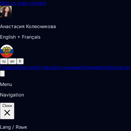
Skip to main content
Анастасия Колесникова
English + Français
ru
en
fr
Главная
Обо мне
Статьи
Достижения
Предметы
Контакты
Menu
Navigation
Close
Lang / Язык