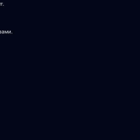
т.
вами.