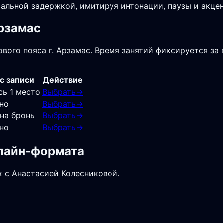
альной задержкой, имитируя интонации, паузы и акцен
Арзамас
вого пояса г. Арзамас. Время занятий фиксируется за 
с записи
Действие
сь 1 место
Выбрать
→
но
Выбрать
→
 на бронь
Выбрать
→
но
Выбрать
→
нлайн-формата
х с Анастасией Колесниковой.