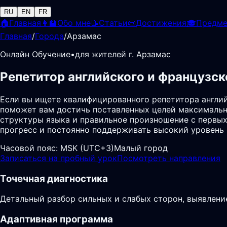
RU
EN
FR
🏠
Главная
👩‍🏫
Обо мне
📝
Статьи
📜
Достижения
🎓
Предм
Главная
/
Города
/
Арзамас
Онлайн Обучение
•
для жителей г. Арзамас
Репетитор английского и французск
Если вы ищете квалифицированного репетитора англий
поможет вам достичь поставленных целей максимальн
структуры языка и правильное произношение с первых
прогресс и постоянно поддерживать высокий уровень
Часовой пояс:
MSK (UTC+3)
Малый город
Записаться на пробный урок
Посмотреть направления
Точечная диагностика
Детальный разбор сильных и слабых сторон, выявлени
Адаптивная программа