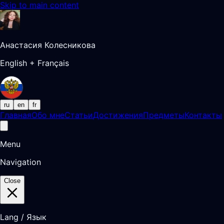
Skip to main content
Анастасия Колесникова
English + Français
ru
en
fr
Главная
Обо мне
Статьи
Достижения
Предметы
Контакты
Menu
Navigation
Close
Lang / Язык