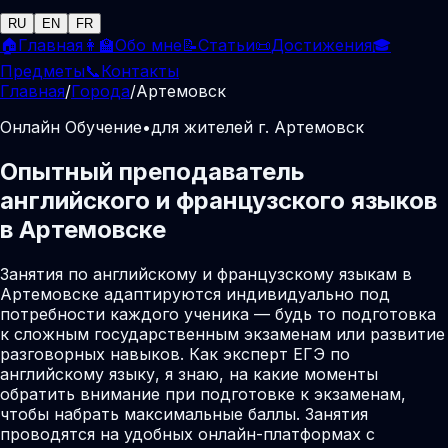
RU
EN
FR
🏠
Главная
👩‍🏫
Обо мне
📝
Статьи
📜
Достижения
🎓
Предметы
📞
Контакты
Главная
/
Города
/
Артемовск
Онлайн Обучение
•
для жителей г. Артемовск
Опытный преподаватель
английского и французского языков
в Артемовске
Занятия по английскому и французскому языкам в
Артемовске адаптируются индивидуально под
потребности каждого ученика — будь то подготовка
к сложным государственным экзаменам или развитие
разговорных навыков. Как эксперт ЕГЭ по
английскому языку, я знаю, на какие моменты
обратить внимание при подготовке к экзаменам,
чтобы набрать максимальные баллы. Занятия
проводятся на удобных онлайн-платформах с