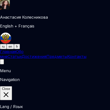
Анастасия Колесникова
English + Français
ru
en
fr
Главная
Обо
мне
Статьи
Достижения
Предметы
Контакты
Menu
Navigation
Close
Lang / Язык