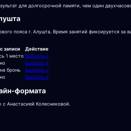
зультат для долгосрочной памяти, чем один двухчасов
Алушта
вого пояса г. Алушта. Время занятий фиксируется за в
с записи
Действие
сь 1 место
Выбрать
→
но
Выбрать
→
 на бронь
Выбрать
→
но
Выбрать
→
лайн-формата
х с Анастасией Колесниковой.