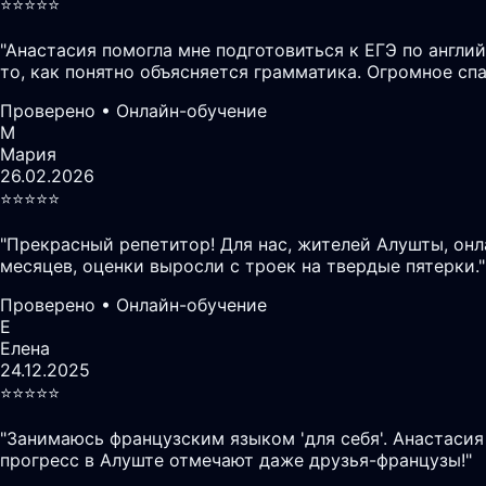
⭐️⭐️⭐️⭐️⭐️
"
Анастасия помогла мне подготовиться к ЕГЭ по англий
то, как понятно объясняется грамматика. Огромное сп
Проверено • Онлайн-обучение
М
Мария
26.02.2026
⭐️⭐️⭐️⭐️⭐️
"
Прекрасный репетитор! Для нас, жителей Алушты, он
месяцев, оценки выросли с троек на твердые пятерки.
"
Проверено • Онлайн-обучение
Е
Елена
24.12.2025
⭐️⭐️⭐️⭐️⭐️
"
Занимаюсь французским языком 'для себя'. Анастасия
прогресс в Алуште отмечают даже друзья-французы!
"