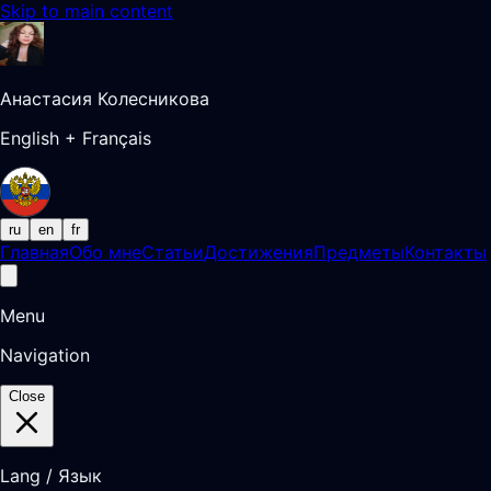
Skip to main content
Анастасия Колесникова
English + Français
ru
en
fr
Главная
Обо мне
Статьи
Достижения
Предметы
Контакты
Menu
Navigation
Close
Lang / Язык