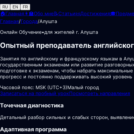
RU
EN
FR
🏠
Главная
👩‍🏫
Обо мне
📝
Статьи
📜
Достижения
🎓
Предм
Главная
/
Города
/
Алушта
Онлайн Обучение
•
для жителей г. Алушта
Опытный преподаватель английског
Занятия по английскому и французскому языкам в Алу
государственным экзаменам или развитие разговорных 
подготовке к экзаменам, чтобы набрать максимальные 
прогресс и постоянно поддерживать высокий уровень
Часовой пояс:
MSK (UTC+3)
Малый город
Записаться на пробный урок
Посмотреть направления
Точечная диагностика
Детальный разбор сильных и слабых сторон, выявлени
Адаптивная программа