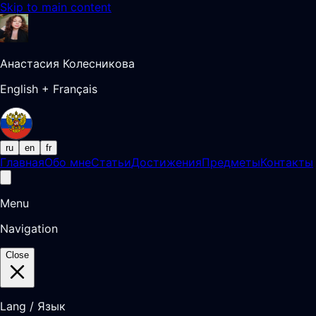
Skip to main content
Анастасия Колесникова
English + Français
ru
en
fr
Главная
Обо мне
Статьи
Достижения
Предметы
Контакты
Menu
Navigation
Close
Lang / Язык