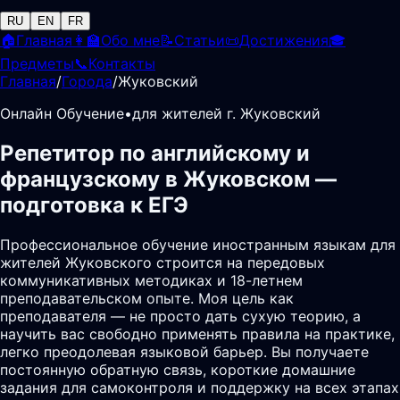
RU
EN
FR
🏠
Главная
👩‍🏫
Обо мне
📝
Статьи
📜
Достижения
🎓
Предметы
📞
Контакты
Главная
/
Города
/
Жуковский
Онлайн Обучение
•
для жителей г. Жуковский
Репетитор по английскому и
французскому в Жуковском —
подготовка к ЕГЭ
Профессиональное обучение иностранным языкам для
жителей Жуковского строится на передовых
коммуникативных методиках и 18-летнем
преподавательском опыте. Моя цель как
преподавателя — не просто дать сухую теорию, а
научить вас свободно применять правила на практике,
легко преодолевая языковой барьер. Вы получаете
постоянную обратную связь, короткие домашние
задания для самоконтроля и поддержку на всех этапах