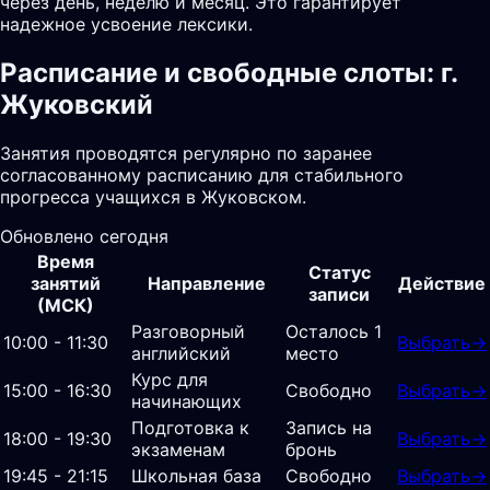
через день, неделю и месяц. Это гарантирует
надежное усвоение лексики.
Расписание и свободные слоты: г.
Жуковский
Занятия проводятся регулярно по заранее
согласованному расписанию для стабильного
прогресса учащихся в Жуковском.
Обновлено сегодня
Время
Статус
занятий
Направление
Действие
записи
(МСК)
Разговорный
Осталось 1
10:00 - 11:30
Выбрать
→
английский
место
Курс для
15:00 - 16:30
Свободно
Выбрать
→
начинающих
Подготовка к
Запись на
18:00 - 19:30
Выбрать
→
экзаменам
бронь
19:45 - 21:15
Школьная база
Свободно
Выбрать
→