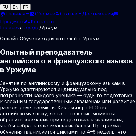
RU
EN
FR
🏠
Главная
👩‍🏫
Обо мне
📝
Статьи
📜
Достижения
🎓
Предметы
📞
Контакты
Главная
/
Города
/
Уржум
Онлайн Обучение
•
для жителей г. Уржум
Опытный преподаватель
английского и французского языков
в Уржуме
Занятия по английскому и французскому языкам в
Уржуме адаптируются индивидуально под
потребности каждого ученика — будь то подготовка
к сложным государственным экзаменам или развитие
разговорных навыков. Как эксперт ЕГЭ по
английскому языку, я знаю, на какие моменты
обратить внимание при подготовке к экзаменам,
чтобы набрать максимальные баллы. Программа
обучения планируется циклами по 4–6 недель, что