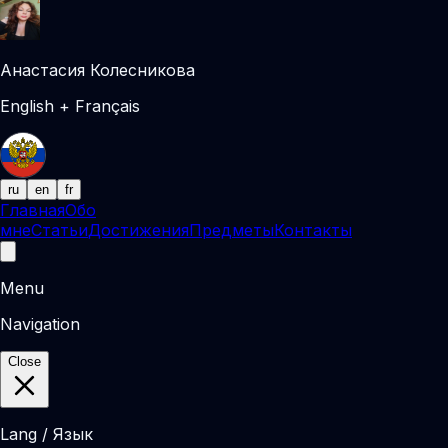
Анастасия Колесникова
English + Français
ru
en
fr
Главная
Обо
мне
Статьи
Достижения
Предметы
Контакты
Menu
Navigation
Close
Lang / Язык