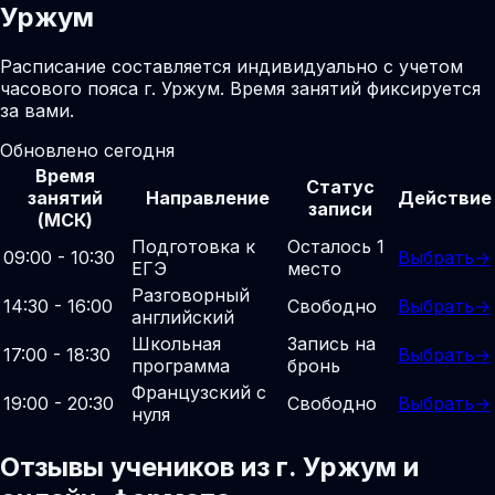
Уржум
Расписание составляется индивидуально с учетом
часового пояса г. Уржум. Время занятий фиксируется
за вами.
Обновлено сегодня
Время
Статус
занятий
Направление
Действие
записи
(МСК)
Подготовка к
Осталось 1
09:00 - 10:30
Выбрать
→
ЕГЭ
место
Разговорный
14:30 - 16:00
Свободно
Выбрать
→
английский
Школьная
Запись на
17:00 - 18:30
Выбрать
→
программа
бронь
Французский с
19:00 - 20:30
Свободно
Выбрать
→
нуля
Отзывы учеников из г. Уржум и