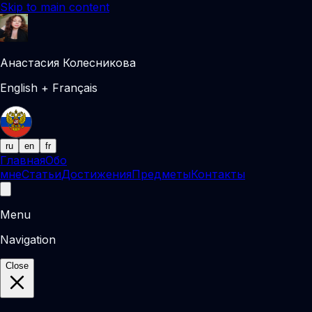
Skip to main content
Анастасия Колесникова
English + Français
ru
en
fr
Главная
Обо
мне
Статьи
Достижения
Предметы
Контакты
Menu
Navigation
Close