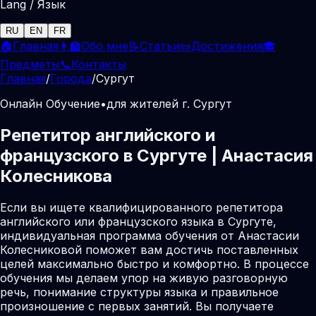
Lang / Язык
RU
EN
FR
🏠
Главная
👩‍🏫
Обо мне
📝
Статьи
📜
Достижения
🎓
Предметы
📞
Контакты
Главная
/
Города
/
Сургут
Онлайн Обучение
•
для жителей г. Сургут
Репетитор английского и
французского в Сургуте | Анастасия
Колесникова
Если вы ищете квалифицированного репетитора
английского или французского языка в Сургуте,
индивидуальная программа обучения от Анастасии
Колесниковой поможет вам достичь поставленных
целей максимально быстро и комфортно. В процессе
обучения мы делаем упор на живую разговорную
речь, понимание структуры языка и правильное
произношение с первых занятий. Вы получаете