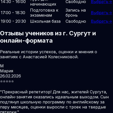
14:30 - 16:00
Свободно
Выбрать
→
начинающих
Подготовка к
Запись на
17:00 - 18:30
Выбрать
→
экзаменам
бронь
19:00 - 20:30
Школьная база
Свободно
Выбрать
→
Отзывы учеников из г. Сургут и
онлайн-формата
Реальные истории успехов, оценки и мнения о
занятиях с Анастасией Колесниковой.
М
Мария
26.02.2026
⭐️⭐️⭐️⭐️⭐️
"
Прекрасный репетитор! Для нас, жителей Сургута,
онлайн-занятия оказались идеальным выходом. Сын
подтянул школьную программу по английскому за
пару месяцев, оценки выросли с троек на твердые
пятерки.
"