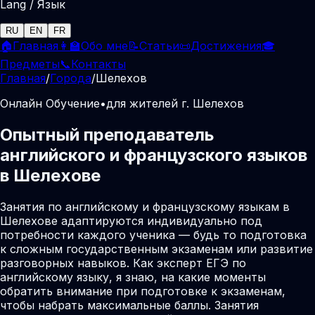
Lang / Язык
RU
EN
FR
🏠
Главная
👩‍🏫
Обо мне
📝
Статьи
📜
Достижения
🎓
Предметы
📞
Контакты
Главная
/
Города
/
Шелехов
Онлайн Обучение
•
для жителей г. Шелехов
Опытный преподаватель
английского и французского языков
в Шелехове
Занятия по английскому и французскому языкам в
Шелехове адаптируются индивидуально под
потребности каждого ученика — будь то подготовка
к сложным государственным экзаменам или развитие
разговорных навыков. Как эксперт ЕГЭ по
английскому языку, я знаю, на какие моменты
обратить внимание при подготовке к экзаменам,
чтобы набрать максимальные баллы. Занятия