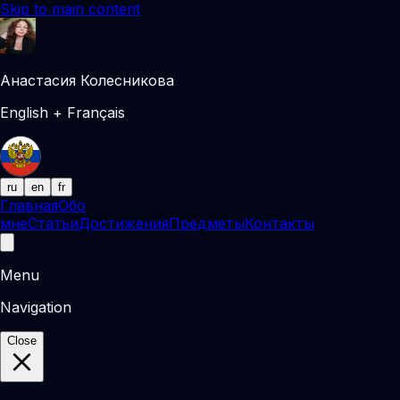
Skip to main content
Анастасия Колесникова
English + Français
ru
en
fr
Главная
Обо
мне
Статьи
Достижения
Предметы
Контакты
Menu
Navigation
Close