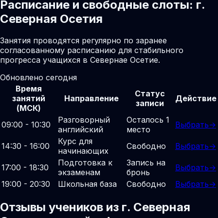
Расписание и свободные слоты: г.
Северная Осетия
Занятия проводятся регулярно по заранее
согласованному расписанию для стабильного
прогресса учащихся в Севернае Осетие.
Обновлено сегодня
Время
Статус
занятий
Направление
Действие
записи
(МСК)
Разговорный
Осталось 1
09:00 - 10:30
Выбрать
→
английский
место
Курс для
14:30 - 16:00
Свободно
Выбрать
→
начинающих
Подготовка к
Запись на
17:00 - 18:30
Выбрать
→
экзаменам
бронь
19:00 - 20:30
Школьная база
Свободно
Выбрать
→
Отзывы учеников из г. Северная