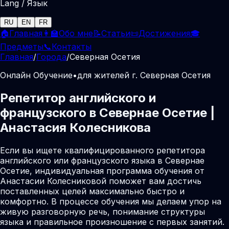
Lang / Язык
RU
EN
FR
🏠
Главная
👩‍🏫
Обо мне
📝
Статьи
📜
Достижения
🎓
Предметы
📞
Контакты
Главная
/
Города
/
Северная Осетия
Онлайн Обучение
•
для жителей г. Северная Осетия
Репетитор английского и
французского в Севернае Осетие |
Анастасия Колесникова
Если вы ищете квалифицированного репетитора
английского или французского языка в Севернае
Осетие, индивидуальная программа обучения от
Анастасии Колесниковой поможет вам достичь
поставленных целей максимально быстро и
комфортно. В процессе обучения мы делаем упор на
живую разговорную речь, понимание структуры
языка и правильное произношение с первых занятий.