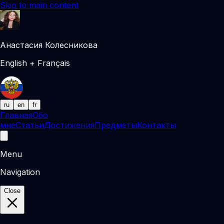
Skip to main content
Анастасия Колесникова
English + Français
ru
en
fr
Главная
Обо
мне
Статьи
Достижения
Предметы
Контакты
Menu
Navigation
Close