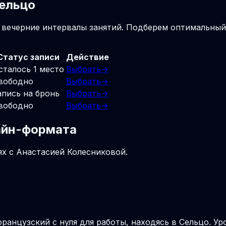
Сельцо
и вечерние интервалы занятий. Подберем оптимальный
Статус записи
Действие
сталось 1 место
Выбрать
→
вободно
Выбрать
→
апись на бронь
Выбрать
→
вободно
Выбрать
→
лайн-формата
ях с Анастасией Колесниковой.
французский с нуля для работы, находясь в Сельцо. У