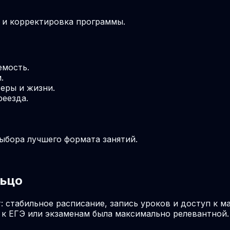
м и корректировка программы.
емость.
.
еры и жизни.
реезда.
выбора лучшего формата занятий.
льцо
: стабильное расписание, запись уроков и доступ к м
к ЕГЭ или экзаменам была максимально релевантной.