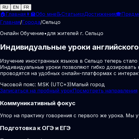
RU
EN
FR
🏠
Главная
👩‍🏫
Обо мне
📝
Статьи
📜
Достижения
🎓
Предм
Главная
/
Города
/
Сельцо
Онлайн Обучение
•
для жителей г. Сельцо
Индивидуальные уроки английского 
Изучение иностранных языков в Сельцо теперь стало
Индивидуальные уроки позволяют гибко дозировать н
проводятся на удобных онлайн-платформах с интера
Часовой пояс:
MSK (UTC+3)
Малый город
Записаться на пробный урок
Посмотреть направления
Коммуникативный фокус
Упор на практику говорения с первого же урока. Мы 
Подготовка к ОГЭ и ЕГЭ