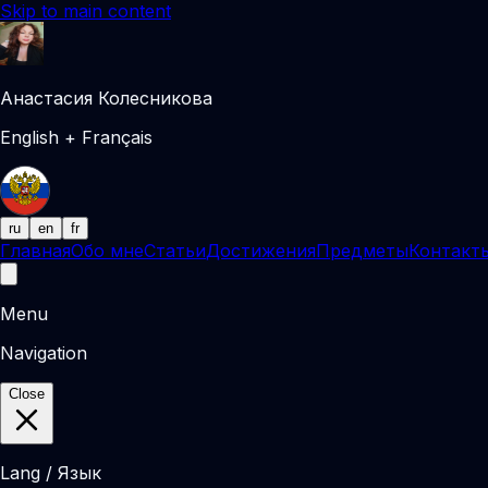
Skip to main content
Анастасия Колесникова
English + Français
ru
en
fr
Главная
Обо мне
Статьи
Достижения
Предметы
Контакт
Menu
Navigation
Close
Lang / Язык