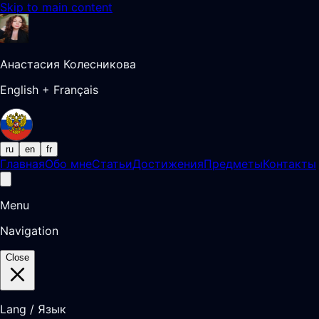
Skip to main content
Анастасия Колесникова
English + Français
ru
en
fr
Главная
Обо мне
Статьи
Достижения
Предметы
Контакты
Menu
Navigation
Close
Lang / Язык