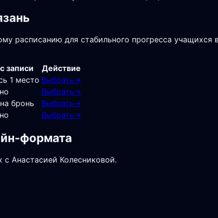
язань
ому расписанию для стабильного прогресса учащихся в
с записи
Действие
сь 1 место
Выбрать
→
но
Выбрать
→
 на бронь
Выбрать
→
но
Выбрать
→
лайн-формата
х с Анастасией Колесниковой.