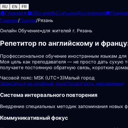
RU
EN
FR
🏠
Главная
👩‍🏫
Обо мне
📝
Статьи
📜
Достижения
🎓
Предм
Главная
/
Города
/
Рязань
Онлайн Обучение
•
для жителей г. Рязань
Репетитор по английскому и францу
Профессиональное обучение иностранным языкам для 
Моя цель как преподавателя — не просто дать сухую т
получаете постоянную обратную связь, короткие дома
Часовой пояс:
MSK (UTC+3)
Малый город
Записаться на пробный урок
Посмотреть направления
Система интервального повторения
Внедрение специальных методик запоминания новых фр
Коммуникативный фокус