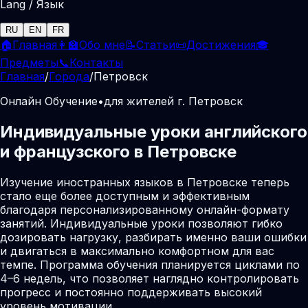
Lang / Язык
RU
EN
FR
🏠
Главная
👩‍🏫
Обо мне
📝
Статьи
📜
Достижения
🎓
Предметы
📞
Контакты
Главная
/
Города
/
Петровск
Онлайн Обучение
•
для жителей г. Петровск
Индивидуальные уроки английского
и французского в Петровске
Изучение иностранных языков в Петровске теперь
стало еще более доступным и эффективным
благодаря персонализированному онлайн-формату
занятий. Индивидуальные уроки позволяют гибко
дозировать нагрузку, разбирать именно ваши ошибки
и двигаться в максимально комфортном для вас
темпе. Программа обучения планируется циклами по
4–6 недель, что позволяет наглядно контролировать
прогресс и постоянно поддерживать высокий
уровень мотивации.