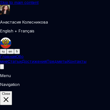
Skip to main content
Анастасия Колесникова
English + Français
ru
en
fr
Главная
Обо
мне
Статьи
Достижения
Предметы
Контакты
Menu
Navigation
Close