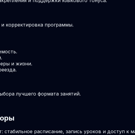
крепления и поддержки языкового тонуса.
м и корректировка программы.
емость.
.
еры и жизни.
реезда.
выбора лучшего формата занятий.
чоры
: стабильное расписание, запись уроков и доступ к 