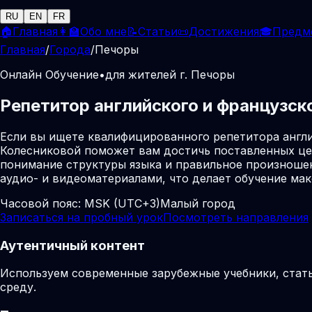
RU
EN
FR
🏠
Главная
👩‍🏫
Обо мне
📝
Статьи
📜
Достижения
🎓
Предм
Главная
/
Города
/
Печоры
Онлайн Обучение
•
для жителей г. Печоры
Репетитор английского и французск
Если вы ищете квалифицированного репетитора англи
Колесниковой поможет вам достичь поставленных це
понимание структуры языка и правильное произношен
аудио- и видеоматериалами, что делает обучение м
Часовой пояс:
MSK (UTC+3)
Малый город
Записаться на пробный урок
Посмотреть направления
Аутентичный контент
Используем современные зарубежные учебники, стат
среду.