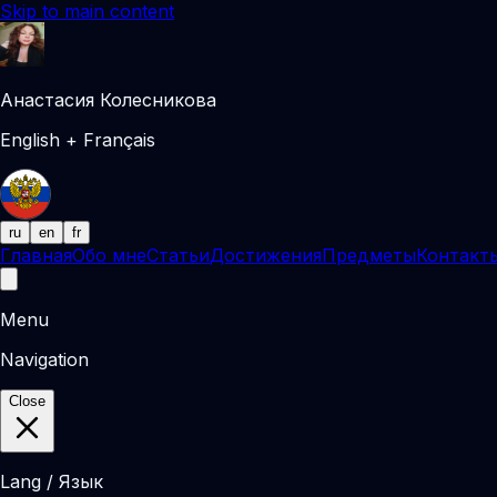
Skip to main content
Анастасия Колесникова
English + Français
ru
en
fr
Главная
Обо мне
Статьи
Достижения
Предметы
Контакт
Menu
Navigation
Close
Lang / Язык