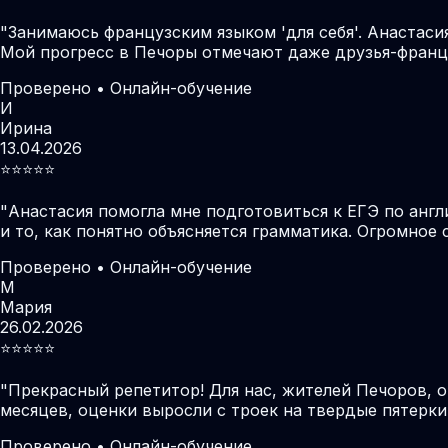
"
Занимаюсь французским языком 'для себя'. Анастаси
Мой прогресс в Печоры отмечают даже друзья-франц
Проверено • Онлайн-обучение
И
Ирина
13.04.2026
⭐️⭐️⭐️⭐️⭐️
"
Анастасия помогла мне подготовиться к ЕГЭ по англ
и то, как понятно объясняется грамматика. Огромное 
Проверено • Онлайн-обучение
М
Мария
26.02.2026
⭐️⭐️⭐️⭐️⭐️
"
Прекрасный репетитор! Для нас, жителей Печоров, 
месяцев, оценки выросли с троек на твердые пятерки
Проверено • Онлайн-обучение