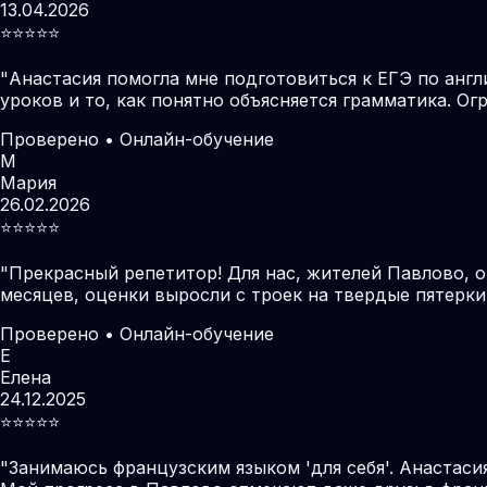
13.04.2026
⭐️⭐️⭐️⭐️⭐️
"
Анастасия помогла мне подготовиться к ЕГЭ по англ
уроков и то, как понятно объясняется грамматика. О
Проверено • Онлайн-обучение
М
Мария
26.02.2026
⭐️⭐️⭐️⭐️⭐️
"
Прекрасный репетитор! Для нас, жителей Павлово, 
месяцев, оценки выросли с троек на твердые пятерки
Проверено • Онлайн-обучение
Е
Елена
24.12.2025
⭐️⭐️⭐️⭐️⭐️
"
Занимаюсь французским языком 'для себя'. Анастаси