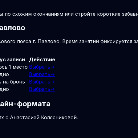
лы по схожим окончаниям или стройте короткие заба
Павлово
ового пояса г. Павлово. Время занятий фиксируется з
ус записи
Действие
ось 1 место
Выбрать
→
дно
Выбрать
→
ь на бронь
Выбрать
→
дно
Выбрать
→
нлайн-формата
ях с Анастасией Колесниковой.