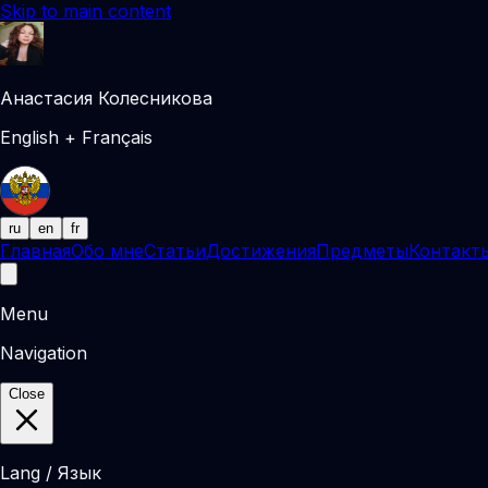
Skip to main content
Анастасия Колесникова
English + Français
ru
en
fr
Главная
Обо мне
Статьи
Достижения
Предметы
Контакт
Menu
Navigation
Close
Lang / Язык