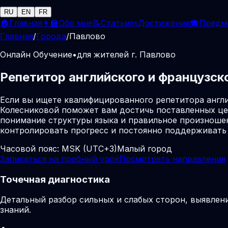
RU
EN
FR
🏠
Главная
👩‍🏫
Обо мне
📝
Статьи
📜
Достижения
🎓
Предм
Главная
/
Города
/
Павлово
Онлайн Обучение
•
для жителей г. Павлово
Репетитор английского и французск
Если вы ищете квалифицированного репетитора англи
Колесниковой поможет вам достичь поставленных це
понимание структуры языка и правильное произношен
контролировать прогресс и постоянно поддерживать
Часовой пояс:
MSK (UTC+3)
Малый город
Записаться на пробный урок
Посмотреть направления
Точечная диагностика
Детальный разбор сильных и слабых сторон, выявлен
знаний.