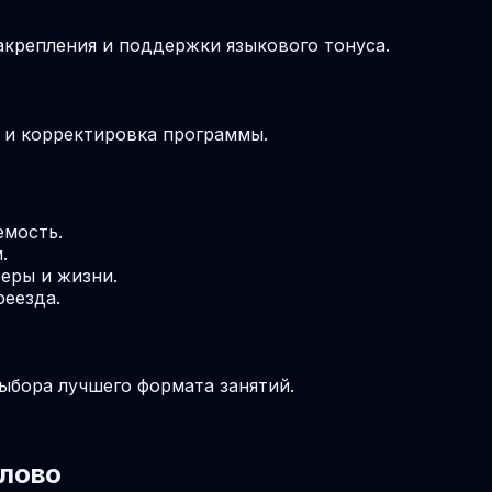
крепления и поддержки языкового тонуса.
м и корректировка программы.
емость.
.
еры и жизни.
реезда.
выбора лучшего формата занятий.
влово