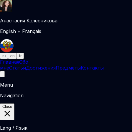
Анастасия Колесникова
English + Français
ru
en
fr
Главная
Обо
мне
Статьи
Достижения
Предметы
Контакты
Menu
Navigation
Close
Lang / Язык