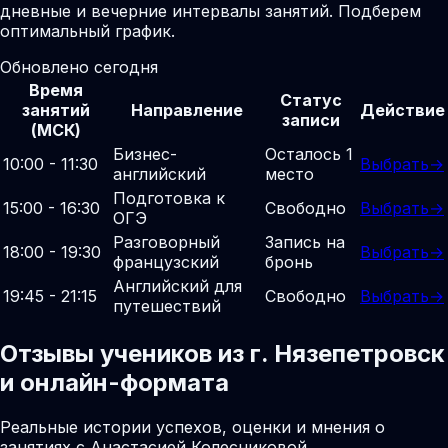
дневные и вечерние интервалы занятий. Подберем
оптимальный график.
Обновлено сегодня
Время
Статус
занятий
Направление
Действие
записи
(МСК)
Бизнес-
Осталось 1
10:00 - 11:30
Выбрать
→
английский
место
Подготовка к
15:00 - 16:30
Свободно
Выбрать
→
ОГЭ
Разговорный
Запись на
18:00 - 19:30
Выбрать
→
французский
бронь
Английский для
19:45 - 21:15
Свободно
Выбрать
→
путешествий
Отзывы учеников из г. Нязепетровск
и онлайн-формата
Реальные истории успехов, оценки и мнения о
занятиях с Анастасией Колесниковой.