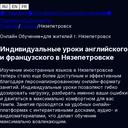
RU
EN
FR
🏠
Главная
👩‍🏫
Обо мне
📝
Статьи
📜
Достижения
🎓
Предметы
📞
Контакты
Главная
/
Города
/
Нязепетровск
Онлайн Обучение
•
для жителей г. Нязепетровск
Индивидуальные уроки английского
и французского в Нязепетровске
Изучение иностранных языков в Нязепетровске
теперь стало еще более доступным и эффективным
благодаря персонализированному онлайн-формату
занятий. Индивидуальные уроки позволяют гибко
дозировать нагрузку, разбирать именно ваши ошибки
и двигаться в максимально комфортном для вас
темпе. Занятия проводятся на удобных онлайн-
платформах с интерактивными досками, аудио- и
видеоматериалами, что делает обучение
максимально вовлекающим.