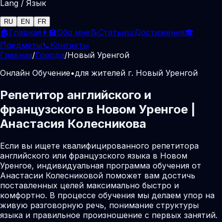
Lang / Язык
RU
EN
FR
🏠
Главная
👩‍🏫
Обо мне
📝
Статьи
📜
Достижения
🎓
Предметы
📞
Контакты
Главная
/
Города
/
Новый Уренгой
Онлайн Обучение
•
для жителей г. Новый Уренгой
Репетитор английского и
французского в Новом Уренгое |
Анастасия Колесникова
Если вы ищете квалифицированного репетитора
английского или французского языка в Новом
Уренгое, индивидуальная программа обучения от
Анастасии Колесниковой поможет вам достичь
поставленных целей максимально быстро и
комфортно. В процессе обучения мы делаем упор на
живую разговорную речь, понимание структуры
языка и правильное произношение с первых занятий.