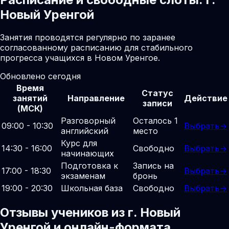
Новый Уренгой
Занятия проводятся регулярно по заранее
согласованному расписанию для стабильного
прогресса учащихся в Новом Уренгое.
Обновлено сегодня
Время
Статус
занятий
Направление
Действие
записи
(МСК)
Разговорный
Осталось 1
09:00 - 10:30
Выбрать
→
английский
место
Курс для
14:30 - 16:00
Свободно
Выбрать
→
начинающих
Подготовка к
Запись на
17:00 - 18:30
Выбрать
→
экзаменам
бронь
19:00 - 20:30
Школьная база
Свободно
Выбрать
→
Отзывы учеников из г. Новый
Уренгой и онлайн-формата