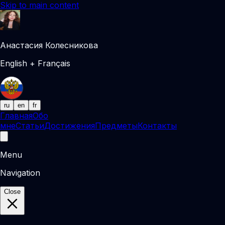
Skip to main content
Анастасия Колесникова
English + Français
ru
en
fr
Главная
Обо
мне
Статьи
Достижения
Предметы
Контакты
Menu
Navigation
Close