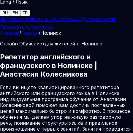
Lang / Язык
RU
EN
FR
🏠
Главная
👩‍🏫
Обо мне
📝
Статьи
📜
Достижения
🎓
Предметы
📞
Контакты
Главная
/
Города
/
Нолинск
Онлайн Обучение
•
для жителей г. Нолинск
Репетитор английского и
французского в Нолинске |
Анастасия Колесникова
Если вы ищете квалифицированного репетитора
английского или французского языка в Нолинске,
индивидуальная программа обучения от Анастасии
Колесниковой поможет вам достичь поставленных
целей максимально быстро и комфортно. В процессе
обучения мы делаем упор на живую разговорную
речь, понимание структуры языка и правильное
произношение с первых занятий. Занятия проводятся