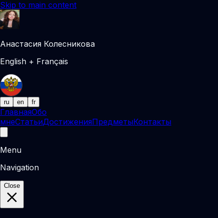
Skip to main content
Анастасия Колесникова
English + Français
ru
en
fr
Главная
Обо
мне
Статьи
Достижения
Предметы
Контакты
Menu
Navigation
Close