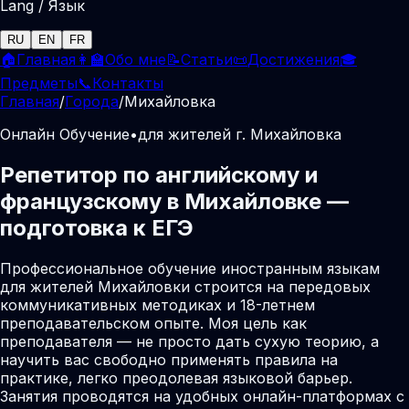
Lang / Язык
RU
EN
FR
🏠
Главная
👩‍🏫
Обо мне
📝
Статьи
📜
Достижения
🎓
Предметы
📞
Контакты
Главная
/
Города
/
Михайловка
Онлайн Обучение
•
для жителей г. Михайловка
Репетитор по английскому и
французскому в Михайловке —
подготовка к ЕГЭ
Профессиональное обучение иностранным языкам
для жителей Михайловки строится на передовых
коммуникативных методиках и 18-летнем
преподавательском опыте. Моя цель как
преподавателя — не просто дать сухую теорию, а
научить вас свободно применять правила на
практике, легко преодолевая языковой барьер.
Занятия проводятся на удобных онлайн-платформах с