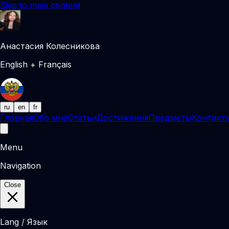
Skip to main content
Анастасия Колесникова
English + Français
ru
en
fr
Главная
Обо мне
Статьи
Достижения
Предметы
Контакт
Menu
Navigation
Close
Lang / Язык