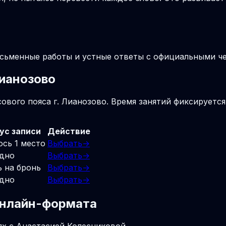
письменные работы и устные ответы с официальными 
Лианозово
ового пояса г. Лианозово. Время занятий фиксируется
ус записи
Действие
ось 1 место
Выбрать
→
дно
Выбрать
→
ь на бронь
Выбрать
→
дно
Выбрать
→
 онлайн-формата
ях с Анастасией Колесниковой.