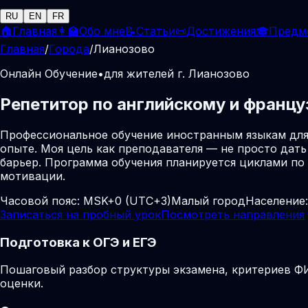
RU
EN
FR
🏠
Главная
👩‍🏫
Обо мне
📝
Статьи
📜
Достижения
🎓
Предм
Главная
/
Города
/
Лианозово
Онлайн Обучение
•
для жителей г. Лианозово
Репетитор по английскому и францу
Профессиональное обучение иностранным языкам для
опыте. Моя цель как преподавателя — не просто дать
барьер. Программа обучения планируется циклами по
мотивации.
Часовой пояс:
MSK+0 (UTC+3)
Малый город
Население:
Записаться на пробный урок
Посмотреть направления
Подготовка к ОГЭ и ЕГЭ
Пошаговый разбор структуры экзамена, критериев ФИ
оценки.