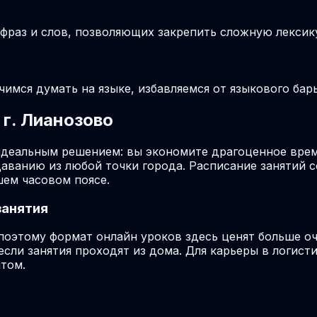
раз и слов, позволяющих закрепить сложную лексику 
учимся думать на языке, избавляемся от языкового ба
г. Лианозово
идеальным решением: вы экономите драгоценное врем
даванию из любой точки города. Расписание занятий 
шем часовом поясе.
занятия
поэтому формат онлайн уроков здесь ценят больше о
если занятия проходят из дома. Для карьеры в логис
нтом.